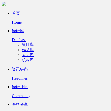
首页
Home
译研库
Database
项目库
作品库
人才库
机构库
资讯头条
Headlines
译研社区
Community
资料分享