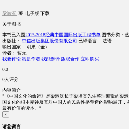
梁漱溟
著
电子版
下载
关于图书
本书已入围
2015-2018经典中国国际出版工程书单
图书分类：
出版社：
中信出版集团股份有限公司
已译语言： 法语
输出国家： 刚果（金）
译者： 暂无
我要评论
我是作者
我能翻译
版权合作
立即购买
0.0
0人评分
内容简介
"《中国文化的命运》是梁漱溟长子梁培宽先生整理编辑的梁漱
国文化的根本精神及其对中国人的民族性格塑造的影响展开，
最有价值的读本。"
×
请您留言