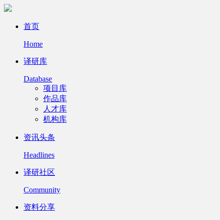
首页
Home
译研库
Database
项目库
作品库
人才库
机构库
资讯头条
Headlines
译研社区
Community
资料分享