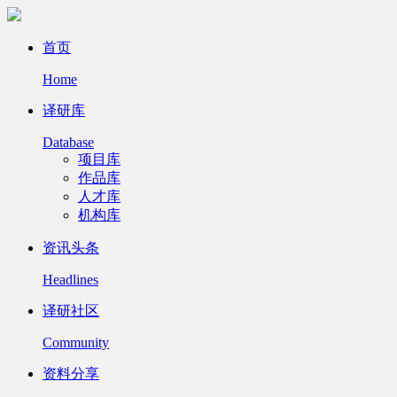
首页
Home
译研库
Database
项目库
作品库
人才库
机构库
资讯头条
Headlines
译研社区
Community
资料分享