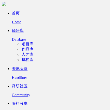
首页
Home
译研库
Database
项目库
作品库
人才库
机构库
资讯头条
Headlines
译研社区
Community
资料分享