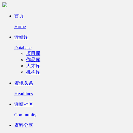
首页
Home
译研库
Database
项目库
作品库
人才库
机构库
资讯头条
Headlines
译研社区
Community
资料分享