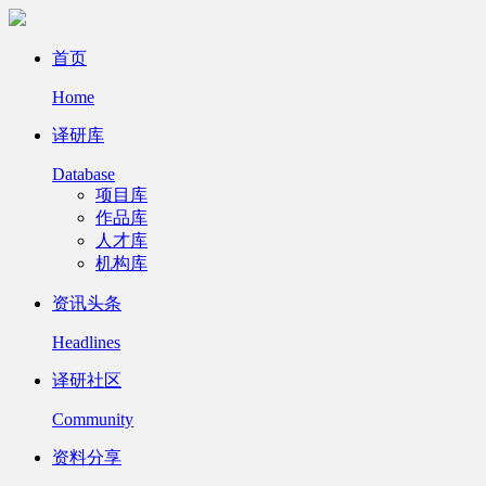
首页
Home
译研库
Database
项目库
作品库
人才库
机构库
资讯头条
Headlines
译研社区
Community
资料分享