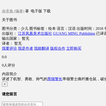
余非鱼 (编者)
著
电子版
下载
关于图书
图书分类：少儿
图书标签：绘本
语言：汉语
出版时间：2018
出版社：
江苏凤凰美术出版社
GUANG MING Publishing
已译
输出国家： 暂无
译者： 暂无
我要评论
我是作者
我能翻译
版权合作
立即购买
0.0
0人评分
内容简介
讲述了机智、勇敢、帅气的
黑猫警长
率领警士痛歼搬仓鼠，破
×
请您留言