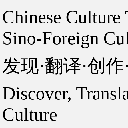
Chinese Culture 
Sino-Foreign Cul
发现·翻译·创
Discover, Transl
Culture