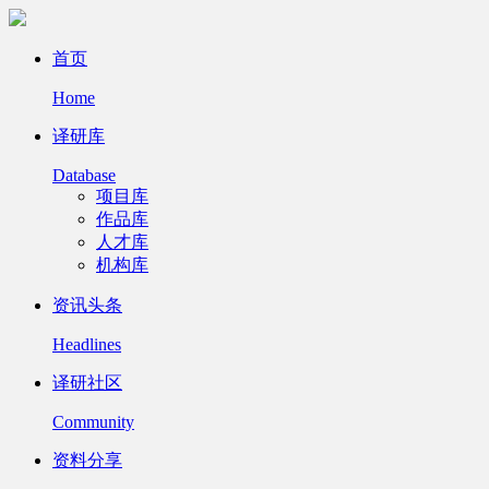
首页
Home
译研库
Database
项目库
作品库
人才库
机构库
资讯头条
Headlines
译研社区
Community
资料分享