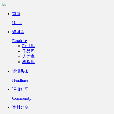
首页
Home
译研库
Database
项目库
作品库
人才库
机构库
资讯头条
Headlines
译研社区
Community
资料分享