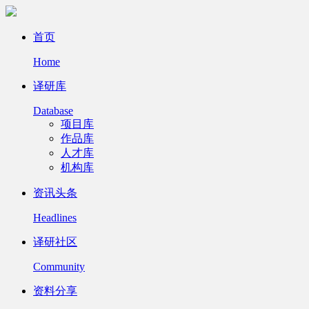
首页
Home
译研库
Database
项目库
作品库
人才库
机构库
资讯头条
Headlines
译研社区
Community
资料分享