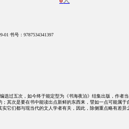
0
人
9-01
书号：9787534341397
地编选过五次，如今终于能定型为《书海夜泊》结集出版，作者
的；其次是要在书中能读出点新鲜的东西来，譬如一点可能属于
其实它们都与现当代的文人学者有关，因此，除侧重点略有差异之