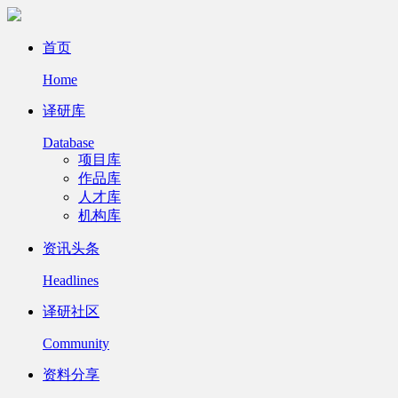
首页
Home
译研库
Database
项目库
作品库
人才库
机构库
资讯头条
Headlines
译研社区
Community
资料分享