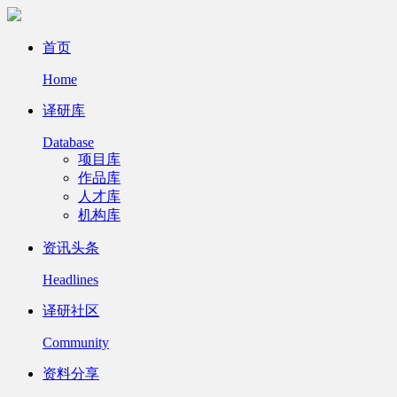
首页
Home
译研库
Database
项目库
作品库
人才库
机构库
资讯头条
Headlines
译研社区
Community
资料分享