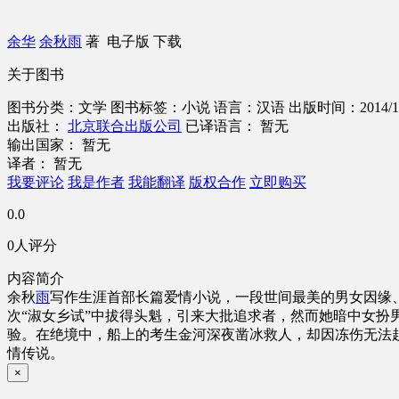
余华
余秋雨
著
电子版
下载
关于图书
图书分类：文学
图书标签：小说
语言：汉语
出版时间：2014/1
出版社：
北京联合出版公司
已译语言： 暂无
输出国家： 暂无
译者： 暂无
我要评论
我是作者
我能翻译
版权合作
立即购买
0.0
0人评分
内容简介
余秋
雨
写作生涯首部长篇爱情小说，一段世间最美的男女因缘
次“淑女乡试”中拔得头魁，引来大批追求者，然而她暗中女
验。在绝境中，船上的考生金河深夜凿冰救人，却因冻伤无法
情传说。
×