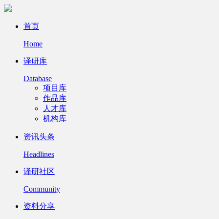
首页
Home
译研库
Database
项目库
作品库
人才库
机构库
资讯头条
Headlines
译研社区
Community
资料分享