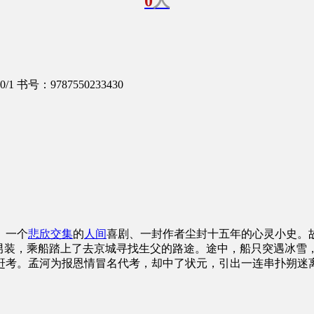
0
人
0/1
书号：9787550233430
、一个
悲欣交集
的
人间
喜剧、一封作者尘封十五年的心灵小史。
扮男装，乘船踏上了去京城寻找生父的路途。途中，船只突遇冰雪
赶考。孟河为报恩情冒名代考，却中了状元，引出一连串扑朔迷