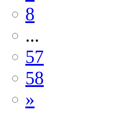
8
...
57
58
»