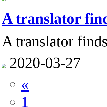
A translator fin
A translator find
2020-03-27
«
1