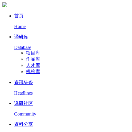
首页
Home
译研库
Database
项目库
作品库
人才库
机构库
资讯头条
Headlines
译研社区
Community
资料分享