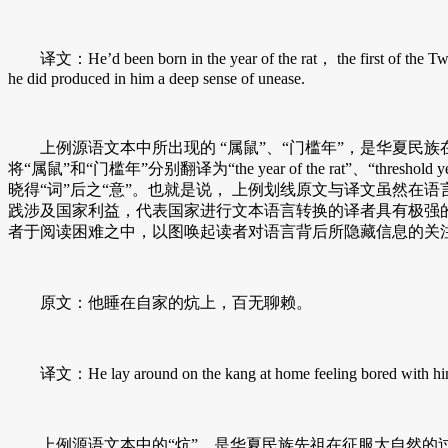
译文：He’d been born in the year of the rat， the first of the Twelve
he did produced in him a deep sense of unease.
上例源语文本中所出现的 “属鼠”、“门槛年”，是华夏民
将“属鼠”和“门槛年”分别翻译为“the year of the rat
晓得“词”后之“意”。也就是说， 上例划线原文与译文虽然在
践涉及国家利益，代表国家进行文本语言转换的译者具有极强
者于阅读困难之中，以图唤起读者对语言背后所隐藏信息的关
原文：他睡在自家的炕上，百无聊赖。
译文：He lay around on the kang at home feeling bored with him
上例源语文本中的“炕”，是华夏民族先祖在征服大自然的过