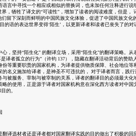
语言中寻找一个相应或相似的替换词，也未加任何注释进行说明，直
界，牺牲了译文的“可读性”，增加了读者的阅读难度，但是， 译入
留下深刻而鲜明的中国民族文化体验，促进了中国民族文化的传播，这
目的语的表达世界变得‘陌生’，以更新译者和读者已丧失了的
。
，坚持“陌生化” 的翻译立场，采用“陌生化”的翻译策略。从
不是译者孤立的行为”（许钧 137），隐藏在翻译活动背后的赞
身份等重要职责的国家机构，为译者提供物质保障、社会地位等
家的名义施加给译者，是神圣不可违抗的， 对于译者而言，践行
务与被服务、宰制与被宰制的关系，译者的翻译目的必须最大化
策略的使用，正是源于译者对国家机构意在深化西方读者对中国
和目的。
因
译选材者还是译者都对国家翻译实践的目的做出了积极的回应