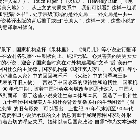
《鸡窝洼人家》）、Touch Paper（《火纸》、Heavenly Rain（《晚
 Fortune Grave（《美穴地》）。从上文的隶属关系中，我们可以看到这样一组明
‘熊猫’丛书”，处于层级顶端的是外文局——外文局是中共中
小说英译出版的背后推手或曰“赞助人”，这样一来，这些小说的
的翻译取材倾向。
此背景下，国家机构选择《果林里》、《满月儿》等小说进行翻译
斗在农村各项事业中积极向上、纯洁无私、心灵善美的男男女女
的小说，迎合了国家当时意在对外构建黑暗“文革”后“美好中
期中国社会的主旋律，国家机构择《鸡洼窝人家》、《火纸》等小
《鸡洼窝人家》中的回回与禾禾，《火纸》中的阿季与王麻
代表的守旧人物），言说了中国改革的亟待性和迫切性，国家机
 90 年代中期，随着中国社会各领域改革的逐步深入，中国人
系列而译，源于这些小说关注生命本体和本真，塑造了一批神性
、九十年代中国现实人生和社会背景复杂多样的生动图景”（阎
缚”的旧有形象。可以看出，上世纪 70 年代末期至 90 年代
管所选贾平凹小说所承载的文本信息侧重于展现何种国家对外形
着密切的呼应关系、始终以满足国家政治“自需”作为文本选材