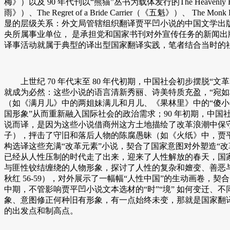
梅》）以及 90 年代刊以“熊猫”丛书为载体发行的The Heavenly Houn
雨》）、The Regret of a Bride Carrier（《五魁》）、 Th
显的层级关系：外文局管辖组织翻译贾平凹小说的中国文学出版
央所属事业单位， 是承担党和国家书刊对外宣传任务的新闻出
译事活动就属于典型的译出型国家翻译实践，笔者结合当时的
上世纪 70 年代末至 80 年代初期，中国社会初步摆脱“
就成为必然：这些小说的语言清新秀丽、诗美特质充盈，“宛
（如《满月儿》中的两姐妹满儿和月儿、《果林里》中的“傻小
国形象”从而重新融入国际社会的政治需求；90 年初期，中
说而译，是因为这些小说借商州这方土地描绘了改革浪潮中保
子），抨击了守旧和落后人物的陈腐愚昧（如《火纸》中，贾
构选译这些充满“改革元素”小说，契合了国家意图对外塑造“改
已经从人性压制的时代走了出来，迎来了人性解放的春天，国
与匪性铰结缠绕的人物形象，探讨了人性的复杂和嬗变、善恶与
秋红 56-59），对外展示了一幅幅“人性中国”的生动画卷，契
中期，不管影响贾平凹小说文本选材的“时”“境” 如何变迁、
象、意图修正何种旧有形象，有一点始终未变，那就是国家翻
的出发点和制高点。