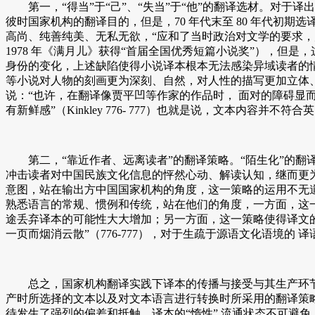
第一，“得当”于“己”、“失当”于“他”的翻译选材。对于
彼时国家机构的翻译目的，但是，70 年代末至 80 年代
高尚、纯善纯美、无私无欲，“应和了当时政治对文学的要求，
1978 年《满月儿》获得“首届全国优秀短篇小说奖”），但
身份的变化，上述缺陷使得小说译本根本无法感染异域读者的情
等小说对人物的刻画更为深刻、自然，对人性的描写更加立体、复杂，
说：“也许，在翻译像贾平凹等作家的作品时， 面对的障碍
有新鲜感”（Kinkley 776- 777）也就是说，文本内容并不
第二，“靠近作者、远离读者”的翻译策略。“陌生化”的翻
冲击读者对中国民族文化信息的怦然心动、解读认知，继而更为
意图，站在输出方中国国家机构的角度，这一策略的运用不无
熟悉语言的常规、惯例和传统，站在他们的角度，一方面，这
途丢弃译本的可能性大大增加；另一方面，这一策略使得译文
一页而烟消云散”（776-777），对于生疏于源语文化语境的 
总之，国家机构翻译实践下译本的传播与接受与其生产环节
产时所选择的文本以及对文本语言进行转换时所采用的翻译策
待发生了强烈的偏差和抵触，译本的“惰性” 流通状态不可避免