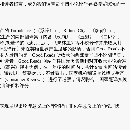
者打分和读者留言，成为我们调查贾平凹小说译作异域接受状况的一
bulence（《浮躁》）、Ruined City（《废都》）、
家机构翻译实践模式生产的两部翻译集（内含《晚雨》、《五魁》、《白郎》、
0 年代初选译的《满月儿》、《果林里》等小说译作并未收入其
并未在英语世界产生足够的影响，否则 Good Reads 不
人遗憾的是，Good Reads 所收录的两部贾平凹小说翻译集，
读者，Good Reads 网站会将国际著名期刊对其收录小说的评
高兴》译本为例，在一年多的时间内，共计 948 名网站读者
为好评）。通过以上简要对比，不难看出，国家机构翻译实践模式生产
sumer Reviews） 进行了考察，情况吻合：国家翻译实践
读者评价和评分。
表现呈现出物理意义上的“惰性”而非化学意义上的“活跃”状