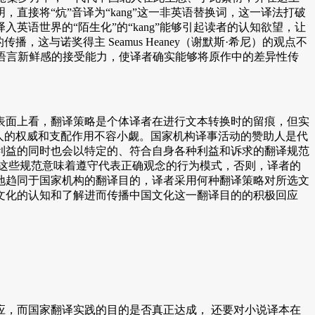
接将“炕”音译为“kang”这一非英语替换词，这一译法打破
英语世界的“陌生化”的“kang”能够引起读者的认知欲望，让
与诺奖得主 Seamus Heaney（谢默斯·希尼）的观点不
对语言新鲜感的接受能力，使译者确实能够将原作中的差异性传
表面上看，翻译策略是个体译者在进行文本转换时的留痕，但实
助人的权威和支配作用不容小觑。国家机构译事活动的赞助人是代
利益的同时也会以特定的、符合自身各种利益和诉求的翻译规范
这些规范意味着遵守代表正确观念的行为模式，否则，译者的
地趋同于国家机构的翻译目的，译者采用何种翻译策略对所选文
文化的认知和了解进而传播中国文化这一翻译目的的积极回应
，而国家翻译实践的目的是否真正达成， 还要对小说译本在