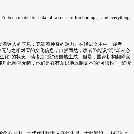
’d been unable to shake off a sense of foreboding， and everything
发着迷人的气息，充满着神奇的魅力。在译语文本中，译者
由于目标语文化中并无与之相对应的文化信息，自然而然，读者虽能识“词”却未必
生化”的状态，读者之“惑”便自然生成。但是，国家机构翻译实
对此熟视无睹，他们是在有意识地压制文本的“可读性”，陷读
沧桑岁月中，一代代中国北人在此生息、于此繁衍，并在这上