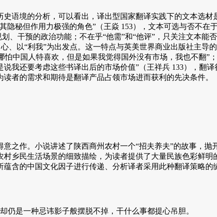
史语境的分析，可以看出，译出型国家翻译实践下的文本选材是
其隐秘但作用力极强的角色”（王焱 153），文本可选与否不
进行规划、干预的政治功能；不在乎“他需”和“他评”，只关注文本能
为中心、以“利我”为出发点。这一特点与英美世界商业出版社主导
中国人特喜欢，但是如果我觉得国外没有市场，我也不翻”；以及美国
说我还要考虑这些书译出后的市场价值”（王祥兵 133），翻
为读者的需求和期待是翻译产品占领市场进而获利的先决条件。
之作。小说讲述了陕西商州农村一个“招夫养夫”的故事，抛
农村乡民生活场景的细致描绘，为读者提供了大量民族色彩鲜明的
所蕴含的中国文化因子进行传递、分析译者采用此种翻译策略的缘
却仍是一种忌讳影子般摆脱不掉，干什么事都提心吊胆。