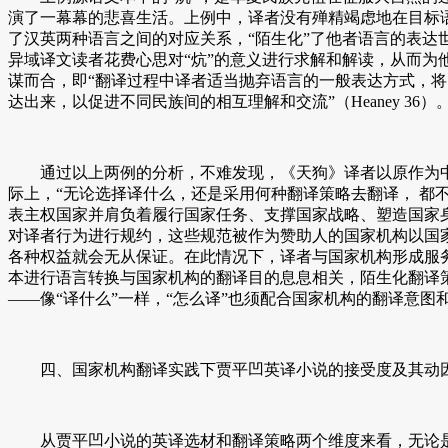
演了一幕幕的悲喜生活。上例中，译者没有殚精竭虑地在目标语
了汉英两种语言之间的对应关系，“陌生化”了他者语言的表达世
异域译文读者花费心思对“炕”的意义进行求解和解读，从而为他们
谋而合，即“翻译过程中译者适当抛弃语言的一般表达方式，将
达出来，以促进不同民族间的相互理解和交流”（Heaney 36）
通过以上两例的分析，不难发现，《天狗》译者以原作为中心
际上，“无论选择译什么，还是采用何种翻译策略去翻译， 都
表主权国家并肩负着履行国家任务、支撑国家战略、塑造国家
对译者行为进行规约，这些规范被作为赞助人的国家机构以国
各种权益就会无从保证。在此情况下，译者与国家机构形成服
本进行语言转换与国家机构的翻译目的息息相关，陌生化翻译
——像“译什么”一样，“怎么译”也须配合国家机构的翻译意图
四、国家机构翻译实践下贾平凹英译小说的接受度及其动
从贾平凹小说的英译选材和翻译策略两个维度来看，无论是翻