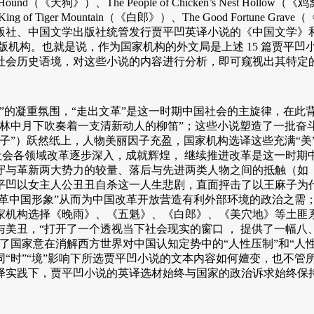
d（《天狗》）、The People of Chicken’s Nest Hollow（
e Monk King of Tiger Mountain（《白郎》）、The Good
社、中国文学出版社统管发行贾平凹英译小说的《中国文学》和
版机构。也就是说，作为国家机构的外文局是上述 15 篇贾平凹
社会历史语境，对这些小说的内容进行分析，即可窥视出其特定
文革”的凝重氛围，“走出文革”是这一时期中国社会的主旋律，在
如林中月下吹奏着一支清新动人的柳笛”；这些小说塑造了一批奋
子”）跃然纸上，人物美丽因子充盈，国家机构选译这些充满“美”
国社会各领域改革逐步深入，成就辉煌， 继续推进改革是这一时
守与革新两大势力的较量、落后与先进两类人物之间的抵触（如
平凹以女主人公丑丑自杀这一人生悲剧，直面抨击了以王麻子为
革中国形象”从而为中国改革开放营造有利外部环境的政治之需；
家机构选择《晚雨》、《五魁》、《白郎》、《美穴地》等土匪
美丑，“打开了一个透视当下社会现实的窗口 ， 提供了一幅八
合了国家意在消解西方世界对中国认知定势中的“人性压制”和“人性束
不同“时”“境”影响下所选贾平凹小说的文本内容如何嬗变，也不
译实践下，贾平凹小说的英译选材始终与国家的政治诉求始终保持