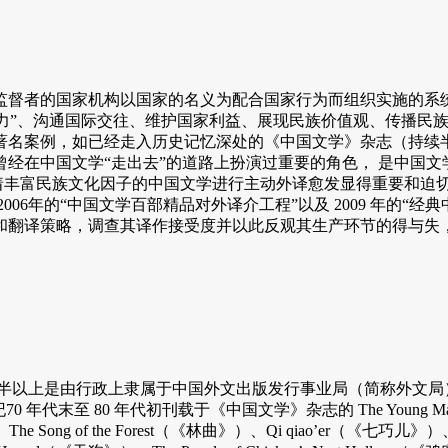
者的国家机构以国家的名义为配合国家行为而组织实施的系统
软实力”、沟通国际交往、维护国家利益、展现民族价值观、传播
案例，如已经走入历史记忆深处的《中国文学》杂志（持续半世纪之
经在中国文学“走出去”的道路上扮演过重要的角色， 是中国文
着丰富民族文化因子的中国文学进行主动外译愈发显得重要和迫切
06年的“中国文学百部精品对外译介工程”以及 2009 年的“
和翻译策略，调查其译作接受度并以此反观其生产环节的得与失，
达一半以上是由行政上隶属于中国外文出版发行事业局（简称外文
0 年代初刊载于《中国文学》杂志的 The Young Man and hi
Song of the Forest（《林曲》）、Qi qiao’er（《七巧儿》）、Sh