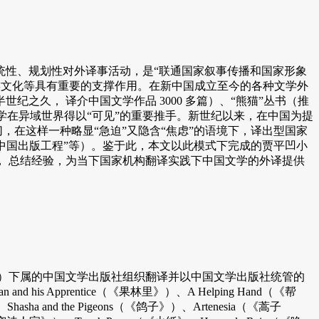
性、规划性对外译事活动，是“联通国家叙事传播和国家形象
民族文化等具有重要的支撑作用。在新中国成立至今的各种文学外
久， 译介中国文学作品 3000 多篇）、“熊猫”丛书（推
学在异域世界得以“可见”的重要推手。新世纪以来，在中国为提
，在这样一种略显“急迫”又隐含“焦虑”的语境下，译出型国家
经典中国出版工程”等）。鉴于此，本文以此模式下完成的贾平凹小
 总结经验，为当下国家机构翻译实践下中国文学的外译提供
局）下属的中国文学出版社组织翻译并以中国文学出版社统管的
s Apprentice（《果林里》）、A Helping Hand（《帮
asha and the Pigeons（《鸽子》）、Artenesia（《蒿子