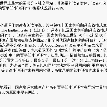
s 网站（世界上最大的图书分享社交网站，其海量的读者群体、读
的贾平凹小说译作的接受状况进行考察。
凹小说译作供读者阅读评说，其中包括非国家机构翻译实践模式生产的 Tur
er（《带灯》）、The Earthen Gate（《土门》）译本）以及国
译作）。但值得注意的是，国家机构在上世纪 70 年代末至 8
产虽然积极顺应并回应了那个时代国家机构的翻译目的，但小说译作
会被人们遗忘；从 Good Reads 的读者评分和留言来看，令
区对小说译本做出评价，也未显示国外期刊对它们的评价信息（为了吸引
模式所生产的贾平凹小说译本，却呈现出一幅截然相反的景象。以《
站评分设置为五个等级，最高 5 分，最低 1 分，达 4 分以上
。为确保全面，笔者以相同的方法对亚马逊网站的“用户评论”（Con
里》等 8 篇小说译作未被网站收录，所收录的两部翻译集也未见有
以清晰地看到，国家翻译实践生产的所有贾平凹小说译本在异域世界均
者认为原因主要有两点：