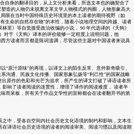
符合自身的翻译目的，从上文分析来看，所选文本也的确契合了
作家塑造的人物仍未脱离文革文学人物模式的拘囿，人物形象高大
足局限在当时中国特殊历史环境里的本土读者的期待视野（如
作为有生命的自然存在物”的本性，随着小说地理空间的跨越、读者
里》等自觉接受政治收编的小说， 90 年代选译的《天狗》
kley）对于《天狗》译本的评价能够一定程度上说明问题，他
们西方读者而言都是陈词滥调，尽管这些主题对中国读者来说具
以“原汁原味”的再现，以译文上的陌生反常、意外新奇吸引、
关系沟通、民族文化传播、国家形象弘扬等“利己性”的国家战略
突出原作的色彩和光芒为追求，所产生的译文打破了译语读者所
影响了读者阅读的连贯性，增强了译作的阅读难度， 读者半
无味而呆板，所有关于作品文学性的宣称都会在读者翻开书的第
之中，受各自空间内社会历史文化语境的制约和影响，文本生
活在译语社会历史语境的读者的阅读审美、阅读习惯以及阅读期