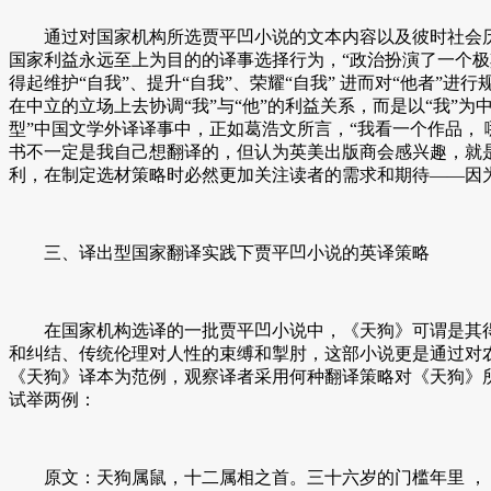
通过对国家机构所选贾平凹小说的文本内容以及彼时社会历
国家利益永远至上为目的的译事选择行为，“政治扮演了一个极
得起维护“自我”、提升“自我”、荣耀“自我” 进而对“他者”
在中立的立场上去协调“我”与“他”的利益关系，而是以“我”
型”中国文学外译译事中，正如葛浩文所言，“我看一个作品， 哪怕
书不一定是我自己想翻译的，但认为英美出版商会感兴趣，就是
利，在制定选材策略时必然更加关注读者的需求和期待——因
三、译出型国家翻译实践下贾平凹小说的英译策略
在国家机构选译的一批贾平凹小说中，《天狗》可谓是其得意
和纠结、传统伦理对人性的束缚和掣肘，这部小说更是通过对
《天狗》译本为范例，观察译者采用何种翻译策略对《天狗》
试举两例：
原文：天狗属鼠，十二属相之首。三十六岁的门槛年里 ， 