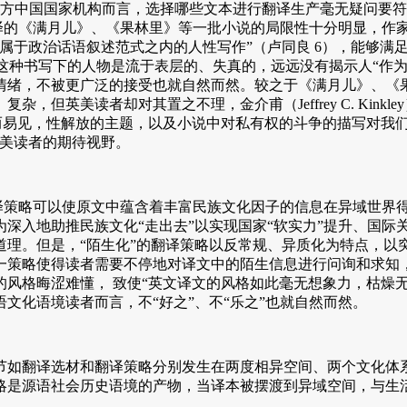
译出方中国国家机构而言，选择哪些文本进行翻译生产毫无疑问要
初期选译的《满月儿》、《果林里》等一批小说的局限性十分明显，
属于政治话语叙述范式之内的人性写作”（卢同良 6），能够满
是，这种书写下的人物是流于表层的、失真的，远远没有揭示人“
绪，不被更广泛的接受也就自然而然。较之于《满月儿》、《果林
但英美读者却对其置之不理，金介甫（Jeffrey C. Kin
显而易见，性解放的主题，以及小说中对私有权的斗争的描写对我
符合英美读者的期待视野。
译策略可以使原文中蕴含着丰富民族文化因子的信息在异域世界得
深入地助推民族文化“走出去”以实现国家“软实力”提升、国际
道理。但是，“陌生化”的翻译策略以反常规、异质化为特点，以
一策略使得读者需要不停地对译文中的陌生信息进行问询和求知，
的风格晦涩难懂， 致使“英文译文的风格如此毫无想象力，枯燥
译语文化语境读者而言，不“好之”、不“乐之”也就自然而然。
如翻译选材和翻译策略分别发生在两度相异空间、两个文化体系
略是源语社会历史语境的产物，当译本被摆渡到异域空间，与生
。