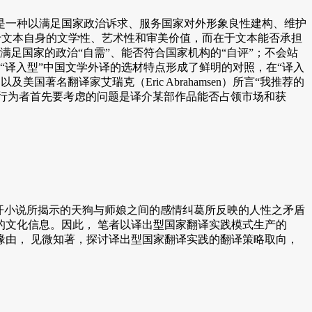
一种以满足国家政治诉求、服务国家对外形象良性建构、维护
在于文本自身的文学性、艺术性和审美价值，而在于文本能否承担
否满足国家的政治“自需”、能否符合国家机构的“自评”；不会站
的“译入型”中国文学外译的选材特点形成了鲜明的对照，在“译入
著名翻译家艾瑞克（Eric Abrahamsen）所言“我推荐的
译行为者首先要考虑的问题是译介某部作品能否占领市场和获
开小说所揭示的天狗与师娘之间的感情纠葛所反映的人性之矛盾
文化信息。因此， 笔者以译出型国家翻译实践模式生产的
由， 见微知著，探讨译出型国家翻译实践的翻译策略取向，