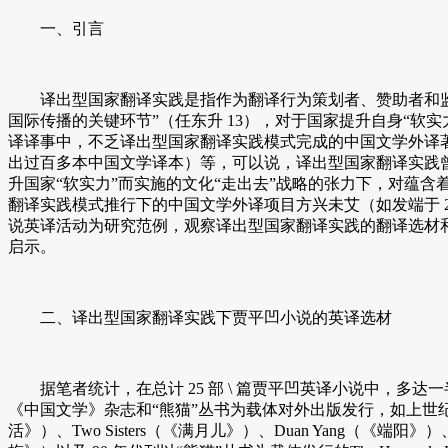
一、引言
译出型国家翻译实践是指作为翻译行为策划者、赞助者和监督
国际传播的关键环节”（任东升 13），对于国家提升自身“
译译事中，不乏译出型国家翻译实践模式完成的中国文学外译著名
出过百多本中国文学译本）等，可以说，译出型国家翻译实践曾
升国家“软实力”而实施的文化“走出去”战略的张力下，对蕴含
翻译实践模式推行下的中国文学外译项目方兴未艾（如发端于 20
说英译活动为研究范例，观察译出型国家翻译实践的翻译选材
启示。
二、译出型国家翻译实践下贾平凹小说的英译选材
据笔者统计，在总计 25 部 \ 篇贾平凹英译小说中，多
《中国文学》杂志和“熊猫”丛书为载体对外出版发行，如上世纪70 年代末至 8
活》）、Two Sisters（《满月儿》）、Duan Yang（《端阳》）、The 