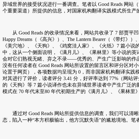
异域世界的接受状况进行一番调查。笔者以 Good Read
个重要渠道）所提供的信息，对国家机构翻译实践模式所生产
从 Good Reads 的收录情况来看，网站共收录了 7 部贾平
Happy Dreams（《高兴》）、The Lantern Bear
《美穴地》、《天狗》、《鸡窝洼人家》、《火纸》7 篇小说的
中，这从一个侧面说明，《满月儿》、《果林里》等小说的英译生
会对它们熟视无睹、弃之不录——优秀的、产生广泛影响的作品永远不
没有任何读者在 Good Reads 网站所设置的留言区和评分
论置于网页），各项数据均呈现为 0，而非国家机构翻译实践
对其进行了评价，读者评分 3.41 分，好评率达到 77%（网
的《天狗》等 7 篇小说译作也未在异域世界读者中产生广泛的影响
模式在 70 年代末至80 年代初期生产的《满月儿》、《果林
通过对 Good Reads 网站所提供信息的调查，我们可
态，陷入一种“本方积极输出，他方沉默失语”的尴尬境地。笔