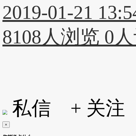
2019-01-21 13:5
8108人浏览
0
私信
+ 关注
×