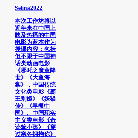
Selina2022
本次工作坊将以
近年来在中国上
映及热播的中国
电影为蓝本作为
授课内容：包括
但不限于中国神
话类动画电影
《哪吒之魔童降
世》《大鱼海
棠》，中国传统
文化类电影《霸
王别姬》《妖猫
传》《早餐中
国》、中国现实
主义类电影《奇
迹笨小孩》《穿
过寒冬拥抱你》