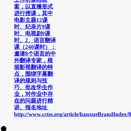
案，以直播形式
进行授课，其中
电影主题12课
时、纪录片9课
时、电视剧9课
时。2、语言翻译
课（240课时）：
邀请8个语言的中
外翻译专家，根
据影视翻译的特
点，围绕字幕翻
译的规则与技
巧、批改学生作
业，对作业中存
在的问题进行精
讲。报名地址
http://www.cctss.org/article/hanxueBrandIndex/