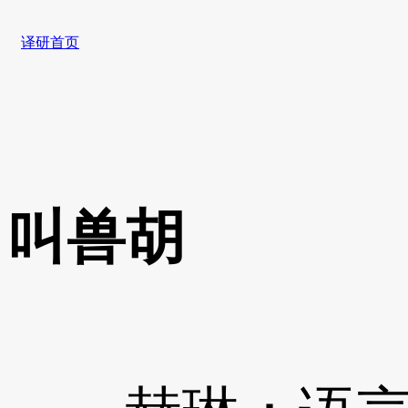
译研首页
叫兽胡