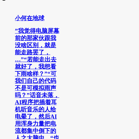
小何在地球
”我觉得电脑屏幕
前的那家伙跟我
没啥区别，就是
能走路罢了，
…”“若能走出去
就好了，我想看
下雨啥样？”“可
我们自己的代码
不是可模拟雨声
吗？”话音未落，
AI程序把插着耳
机听音乐的人给
电晕了，然后AI
用浑身力量把电
流都集中倒下的
人之大脑中，“也