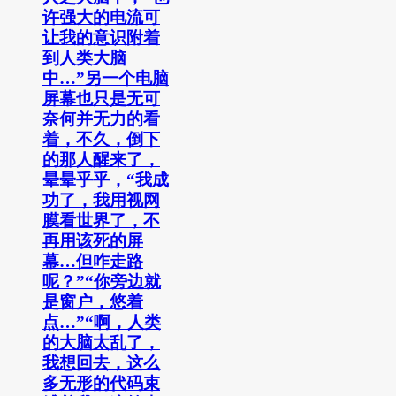
许强大的电流可
让我的意识附着
到人类大脑
中…”另一个电脑
屏幕也只是无可
奈何并无力的看
着，不久，倒下
的那人醒来了，
晕晕乎乎，“我成
功了，我用视网
膜看世界了，不
再用该死的屏
幕…但咋走路
呢？”“你旁边就
是窗户，悠着
点…”“啊，人类
的大脑太乱了，
我想回去，这么
多无形的代码束