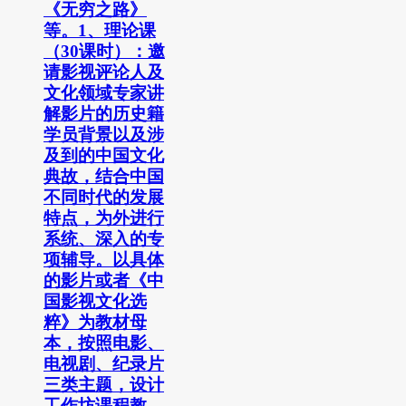
《无穷之路》
等。1、理论课
（30课时）：邀
请影视评论人及
文化领域专家讲
解影片的历史籍
学员背景以及涉
及到的中国文化
典故，结合中国
不同时代的发展
特点，为外进行
系统、深入的专
项辅导。以具体
的影片或者《中
国影视文化选
粹》为教材母
本，按照电影、
电视剧、纪录片
三类主题，设计
工作坊课程教