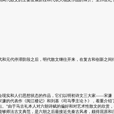
和元代停滞阶段之后，明代散文继往开来，在复古和创新之间徘
们思想状态的作品，它们以明初诗文三大家——宋濂（1310—138
译过宋濂的代表作《阅江楼记》和刘基《司马季主论卜》，着重介绍
右。”由于马古礼本人对六朝诗赋的偏好和对艺术性散文的欣赏，
够师法古文典范，是六朝之后最接近先秦古风者，颇得屈原和庄子之