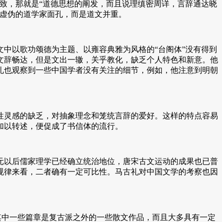
致，那就是“道德思想的阐发，而且说理缜密周详，言辞通达晓
有虚伪的道学家面孔，而是道文并重。
中以歌功颂德为主题、以雍容典雅为风格的“台阁体”没有得到
文辞畅达，但是文出一辙，关乎教化，缺乏个人特色和新意。他
古礼也观察到一些中国学者没有关注的细节，例如，他注意到明朝
灵感的缺乏，对抽象理念和笼统言辞的爱好。这样的特点容易
加以转述，便促成了书信体的流行。
元以后儒家理学已经确立统治地位，唐宋古文运动的成果也已普
规律来看，二者确有一定可比性。马古礼对中国文学的考察也因
篇，其中一些篇章是复古派之外的一些散文作品，而且大多具有一定