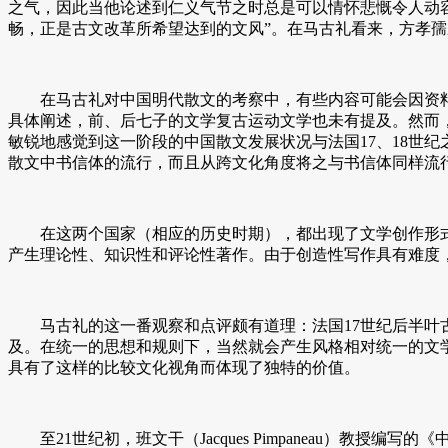
之气，因此当他论述到仁义气节之时总是可以情怀悲慨令人动
畅，正是古文改革所希望达到的文风”。在马古礼看来，方孝
在马古礼对中国明代散文的考察中，有些内容可能会因资料有
具体阐述，前、后七子的文学复古运动文学也未有提及。然而
敏锐地感觉到这一阶段的中国散文发展状况与法国17、18世
散文中书信体的流行，而且从跨文化角度将之与书信体同样流行
在这两个国家（相应的历史时期），都出现了文学创作形式
产生理论性、知识性和评论性著作。由于创造性写作具有难度
马古礼的这一番观察和点评颇有道理：法国17世纪后半叶古
及。在统一的思想和规则下，当然就会产生风格相对统一的文
具有了这样的比较文化视角而体现了独特的价值。
至21世纪初，班文干（Jacques Pimpaneau）教