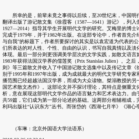
所幸的是，前辈未竟之事得以后续，至20世纪末，中国明代散文得到
翻译出版了游记散文集《徐霞客（1587—1641）游记》，列入伽利玛
1927—2014）指导其学生开展明代文学的研究。艾梅里的博士论文《袁宏道作品中的文
完成于1979年，并于1982年出版。在这部专论中，作者首
与自我”的标题下，作者所要探讨的其实是以袁宏道为代表的
们所表达的对人性、个性、自由的认识，书写自我真情以及淡
体现。最后一部分则更强调美学层次的文学实践，如散文语言
1983年获得法国汉学界的儒莲奖（Prix Stanislas J
则》等三篇散文并收入了中国游记散文选集中以及传记文章《徐
别于1995年和1997年出版，成为成就最大的明代文学研究专
播范围已经超越法国汉学界，而成为大众读物。桀溺教授的另一位学生布
国艺术散文杰作》。这部论文并不探讨理论，其特点是侧重文
析，意在展现这部明代文学作品的语言魅力和艺术表达力。由
共59篇，它们成为第一部分论述的基础。这两部分相辅相成，
利玛出版社“认识东方”丛书。而张岱的《西湖七月半》《湖
（车琳：北京外国语大学法语系）