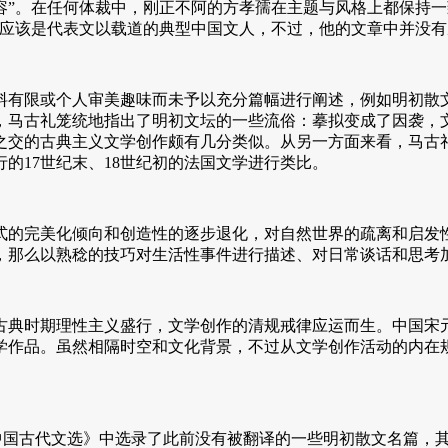
容”。在任何体裁中，刚正不阿的方孝孺在主题与风格上都保持一
孺应该是代表文以载道的典型中国文人，不过，他的文章中并没
限或个人审美趣味而未予以充分篇幅进行阐述，例如明初散文
，马古礼笼统地指出了明初文坛的一些流俗：摹拟变成了因袭，
纪之交的古典主义文学创作颇有几分类似。从另一方面来看，马
的17世纪末、18世纪初的法国文学进行类比。
的完美化倾向和创造性的逐步退化，对自然世界的疏离和启发性
，那么以熟稔的技巧对生活性事件进行描述、对日常谈话和思考
典时期理性主义盛行，文学创作的清规戒律应运而生。中国宋
学作品。虽然相隔时空和文化背景，不过从文学创作活动的内在
授编写的《中国古代文选》中选录了此前没有被翻译的一些明初散文名