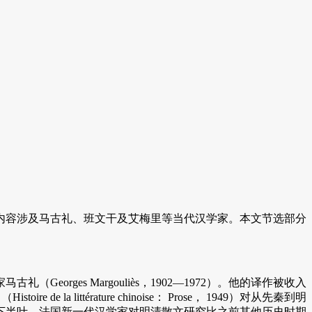
内容涉及马古礼、班文干及艾梅里等当代汉学家。本文节选部分
es Margouliès，1902—1972）。他的译作被收入
oire de la littérature chinoise： Prose， 1949）对从先秦到明
下半叶，法国新一代汉学家对明清散文研究比之前其他历史时期