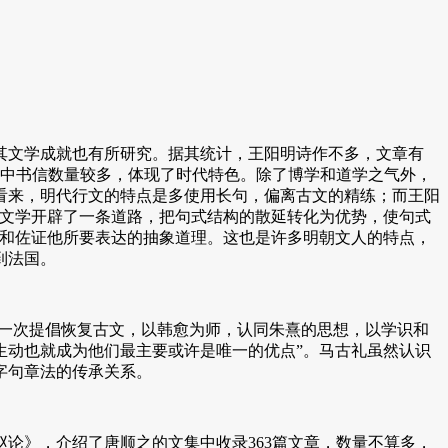
对其文学成就也有所研究。据其统计，王阳明诗作不多，文章有
章中书信数量较多，体现了时代特色。除了博学和道学之气外，
看来，明代行文的特点是多使用长句，偏离古文的精练；而王阳
国文学开辟了一条道路，把句式结构的散延转化为优势，使句式
述和佐证他所要表达的抽象道理。这也是许多明朝文人的特点，
到法国。
一次提倡恢复古文，以韩愈为师，认同朱熹的思想，以学识和
生动也就成为他们最主要或许是唯一的优点”。马古礼虽然认识
字句章法的传承关系。
救赵论》，介绍了唐顺之的文集中收录363篇文章，数量不算多，