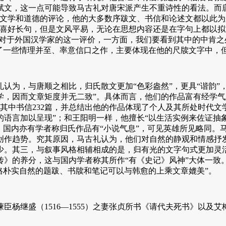
赋文，这一点可能导致马古礼对唐宋派产生不重诗性的看法。而
文学和道德的评论，他的大多数序跋文、书信和论述文都以此为
之喜好长句，但是文风平易，无论在思想内容还是在字句上都以拟
。对于外国汉学家的这一评价，一方面，我们要看到其中的中肯
写了一些情理并至、率意信口之作，主要体现在他的尺牍文字中，
，与唐顺之相比，归氏散文更加“色彩盎然”，更具“谐韵”，更
学，因而文章矩度并无二致”。具体而言，他们的作品富有经学
，其中书信232篇，并总结出他的作品体现了个人及其所处时代
语言加以呈现”；和王阳明一样，他擅长“以生活实例来佐证抽
。国内亦有学者称归氏作品有“小说气息”，可见英雄所见略同。
创作趋势。究其原因，马古礼认为，他们对自然的静观和情感抒
少。其三，与叙事风格相辅相成的是，归有光的文字句式更加灵
》的养分，这与国内学者称其所作“有《史记》风神”大体一致。
格朴实自然的题跋、书牍和笔记可以与韩愈的上乘文章媲美”。
盛（1516—1555）之妻张贞所书《请代夫死书》以及艾梅里