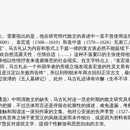
。需要指出的是，他在研究明代散文的表述中一直不曾使用这些
00）、袁宏道（1568—1610）和袁中道（1570—1626）
现”，马古礼认为内容和形式上千篇一律的复古派必然不能延续下
喜欢自然流露天性，任情自适（……）这种不落窠臼的主张使得他
释他以性情抒发来逃避痛苦的社会现实。在文字特点上，“袁宏
同，马古礼从一个外国学者的旁观立场发现袁宏道的性灵文章有其
且是注定以失败而告终”，所以到明朝末年再次回归正宗古文，最
张溥的《五人墓碑记》。此外，马古礼还译有许獬（生卒不详，约
选》中明清散文的缺失，马古礼对这一历史时期的散文研究具有
的把握，不过总体而言还是停留在轮廓性的描述，难免遗漏，考
触和阅读这一派别作家的文集。他对公安派的先声李贽（1527—
是因为他有意将之纳于更宽泛的风格流派而未作细分，或是因为资料
李贽反对道统文学、提倡个性解放和思想自由的主张。