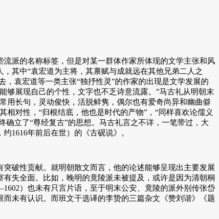
流派的名称标签，但是对某一群体作家所体现的文学主张和风
兄弟三人，其中“袁宏道为主将，其禀赋与成就远在其他兄弟二人之
去，袁宏道等一类主张“独抒性灵”的作家的出现是文学发展的
能够展现自己的个性，文字也不乏诗意流露。”马古礼从明朝末
道常用长句，灵动俊快，活脱鲜隽，偶尔也有爱奇尚异和幽曲僻
相对性，“归根结底，他也是时代的产物”，“同样喜欢论儒义
终确立了“尊经复古”的思想。马古礼言之不详，一笔带过，大
1616年前后在世）的《古砚说》。
突破性贡献。就明朝散文而言，他的论述能够呈现出主要发展
察有失全面。比如，晚明的竟陵派未被提及，或许是因为清朝桐
1602）也未有只言片语，至于明末公安、竟陵的派外别传张岱
有限而未有认识。而班文干选译的李贽的三篇杂文《赞刘谐》《题