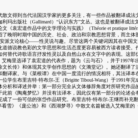
当代法国汉学家的更多关注，有一些作品被翻译成法文。著名翻译家谭霞
出版社（Gallimard）“认识东方”文丛。这也是被翻译成法文的第一
学理论与实践》（Théorie et pratique littéraires dans
先介绍了晚明时期中国的历史、社会、政治和宗教思想背景，而主体
公安派文论核心——性灵说与趣。尽管这两个关键词因其在中国
化道德说教色彩的文学思想和生活态度更容易被西方读者接受。
如何替代诗歌语言抒发性灵以及自然山水在文字中的表现。这部
ulien）。之后，艾梅里选译了袁宏道的代表作，题为《云与石》，并
文长传》和体现其文学创作思想的《文漪堂记》。她还翻译了洪自成
家和翻译家。与《菜根谭》在中国一度流行的情况相符，其法译本在
里吉特·特布尔-王（Brigitte Tiboul-Wang）于1
体分析和译述并举：第一部分完全从文体修辞角度对所研究作品
于此前《陶庵梦忆》并没有法译本，因此仅有第一部分的论述会
完成了一份可信的张岱作品研究。布里吉特·特布尔-王继而补充翻
心亭看雪》《庞公池》和《西湖梦寻》中散文名篇被选入艾梅里的