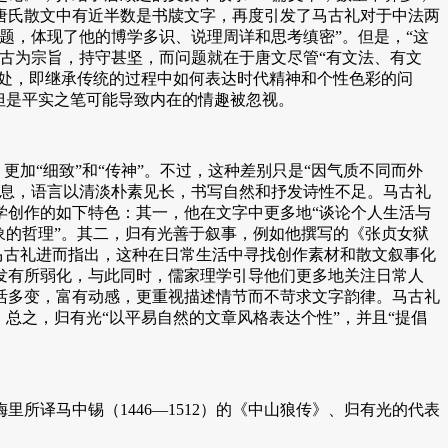
唐氏散文中有近半数是书牍文字，再度引发了马古礼对于中法两
题，体现了他的博学多识、说理周详和思考缜密”。但是，“这
古为宗旨，持守甚坚，而问题就在于唐文尽管“有文法、有文
之处，即继承传统的过程中如何表达时代精神和个性色彩的问
但是平实之笔可能导致内在的情趣被忽视。
加“细致”和“传神”。不过，这种差别只是“因气质不同而外
气息，语言以清淡朴素见长，书写自然和抒发诗性不足。马古礼
文学创作的如下特色：其一，他在文字中更多地“谈论个人生活与
象的哲理”。其二，归有光善于叙事，例如他撰写的《张贞女狱
马古礼进而指出，这种在日常生活中寻找创作素材和散文叙事化
发有所弱化，与此同时，儒家理学引导他们更多地关注日常人
活多变，富有动感，更重视描述情节而不苛求文字韵律。马古礼
总之，归有光“以平易自然的文章风格表达个性”，并且“提倡
所译马中锡（1446—1512）的《中山狼传》、归有光的代表