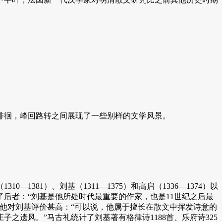
徊，峰回路转之间展现了一些别样的文学风景。
1）、刘基（1311—1375）和高启（1336—1374）以
了后者：“刘基是他所处时代最重要的作家，也是11世纪之后最
他对刘基评价甚高：“可以说，他属于擅长在散文中挥发诗意的
遗风。”马古礼统计了刘基著有格律诗1188首、乐府诗325