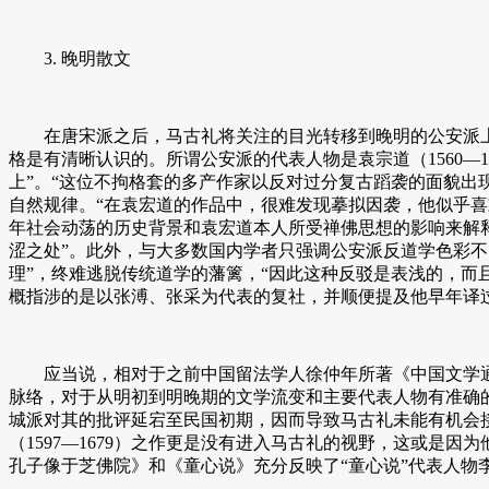
3. 晚明散文
在唐宋派之后，马古礼将关注的目光转移到晚明的公安派上
格是有清晰认识的。所谓公安派的代表人物是袁宗道（1560—16
上”。“这位不拘格套的多产作家以反对过分复古蹈袭的面貌出
自然规律。“在袁宏道的作品中，很难发现摹拟因袭，他似乎
年社会动荡的历史背景和袁宏道本人所受禅佛思想的影响来解
涩之处”。此外，与大多数国内学者只强调公安派反道学色彩不
理”，终难逃脱传统道学的藩篱，“因此这种反驳是表浅的，而
概指涉的是以张溥、张采为代表的复社，并顺便提及他早年译过
应当说，相对于之前中国留法学人徐仲年所著《中国文学通
脉络，对于从明初到明晚期的文学流变和主要代表人物有准确
城派对其的批评延宕至民国初期，因而导致马古礼未能有机会接
（1597—1679）之作更是没有进入马古礼的视野，这或
孔子像于芝佛院》和《童心说》充分反映了“童心说”代表人物