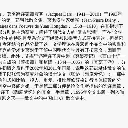
客（Jacques Dars，1941—2010）于1993年
部明代散文集。著名汉学家桀溺（Jean-Pierre Diény，
 l’oeuvre de Yuan Hongdao， 1568—1610）在其指导下
部分则是主题研究，阐述了明代文人的“复古思潮”，而在“文学
文化中的特殊且复杂含义而经常被以拼音方式直接表达，但是它
作者还结合作品分析了这一文学理论在袁宏道小品文中的实践和
优秀的学术专著对于了解中国明代文学具有开拓意义，因而于
于1997年出版。此外，艾梅里还翻译了袁中道《爽籁亭记》《西山十记一
的《菜根谭》和屠隆（1544—1605）的《冥寥子游》，分
初版之后也于2002年和2011年再版，说明这部语录体散文的传
991年完成了以张岱为研究对象的博士论文《张岱〈陶庵梦忆〉：一部中
的句式和比喻、拟人、重复、排比等修辞格进行具体细致的分
有空中楼阁之嫌，于是第二部分便是论文作者提供的选译篇章，
译了《陶庵梦忆》的其余一半篇章，1995年全文出版，列入伽
《风之形——散文中的中国山水》散文集中。