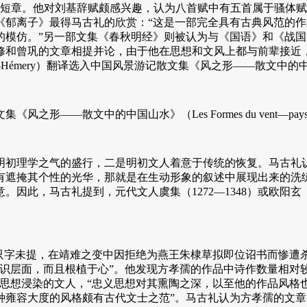
文短章。他对刘基辞赋颇感兴趣，认为八首赋中有五首属于骚体
《郁离子》最得马古礼的欣赏：“这是一部完全具有古典风范的
的模仿。”另一部文集《春秋明经》则被认为与《国语》和《战
修和曾巩的文章相提并论，由于他在思想和文风上都与前辈接近
mery）翻译选入中国风景游记散文集《风之形——散文中的中国山水》（Les For
中国山水》（Les Formes du vent—paysage chin
初理学之气的盛行，二是明初文人着意于传统的恢复。马古礼认
有遮掩其个性的光华，那就是在生动形象的叙述中展现出来的洗
此，马古礼提到，元代文人虞集（1272—1348）或欧阳玄（
字未提，在靖难之变中因拒绝为燕王朱棣草拟即位诏书而惨遭
识层面，而且根植于心”。他发现方孝孺的作品中诗作数量相对
家思想浸染的文人，“忠义思想对其熏陶之深，以至他的作品风格
种雍容大度的风格颇有古代文士之范”。马古礼认为方孝孺的文章