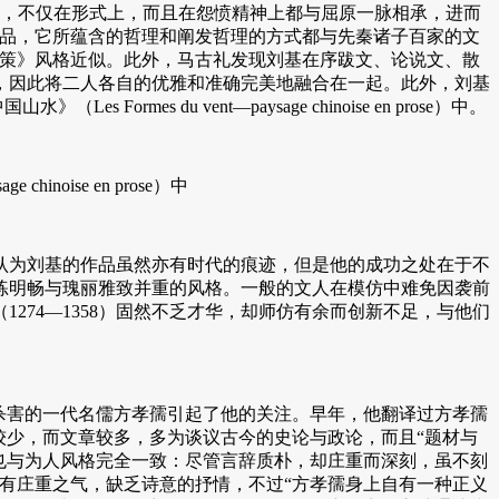
赋，不仅在形式上，而且在怨愤精神上都与屈原一脉相承，进而
作品，它所蕴含的哲理和阐发哲理的方式都与先秦诸子百家的文
国策》风格近似。此外，马古礼发现刘基在序跋文、论说文、散
，因此将二人各自的优雅和准确完美地融合在一起。此外，刘基
mes du vent—paysage chinoise en prose）中。
oise en prose）中
为刘基的作品虽然亦有时代的痕迹，但是他的成功之处在于不
练明畅与瑰丽雅致并重的风格。一般的文人在模仿中难免因袭前
1274—1358）固然不乏才华，却师仿有余而创新不足，与他们
杀害的一代名儒方孝孺引起了他的关注。早年，他翻译过方孝孺
较少，而文章较多，多为谈议古今的史论与政论，而且“题材与
也与为人风格完全一致：尽管言辞质朴，却庄重而深刻，虽不刻
有庄重之气，缺乏诗意的抒情，不过“方孝孺身上自有一种正义