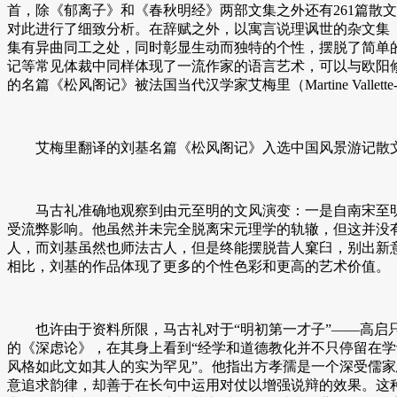
首，除《郁离子》和《春秋明经》两部文集之外还有261篇散
对此进行了细致分析。在辞赋之外，以寓言说理讽世的杂文集
集有异曲同工之处，同时彰显生动而独特的个性，摆脱了简单
记等常见体裁中同样体现了一流作家的语言艺术，可以与欧阳
的名篇《松风阁记》被法国当代汉学家艾梅里（Martine Vallette-Hé
艾梅里翻译的刘基名篇《松风阁记》入选中国风景游记散文集《风之形——散文中的
马古礼准确地观察到由元至明的文风演变：一是自南宋至明
受流弊影响。他虽然并未完全脱离宋元理学的轨辙，但这并没
人，而刘基虽然也师法古人，但是终能摆脱昔人窠臼，别出新意。因
相比，刘基的作品体现了更多的个性色彩和更高的艺术价值。
也许由于资料所限，马古礼对于“明初第一才子”——高启只
的《深虑论》，在其身上看到“经学和道德教化并不只停留在学
风格如此文如其人的实为罕见”。他指出方孝孺是一个深受儒
意追求韵律，却善于在长句中运用对仗以增强说辩的效果。这