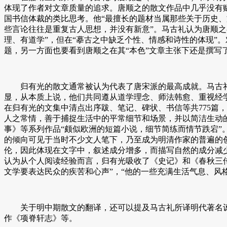
体现了作者对文章质量的追求。唐顺之的散文作品中几乎没有
国书信体裁的类比思考。他“最擅长的题材当属那些关于历史、
些言论往往是重复古人思想，并没有新意”。马古礼认为唐顺
理、有道学”，但在“摹古之中缺乏个性、情感和诗性的体现”
题，另一方面也要看到唐顺之在其“本色”文章主张下还是撰
归有光的散文通常被认为代表了唐宋派的最高成就。马古礼认为
显，从本质上说，他们共同遵从道学理念、师法韩愈、重视经
在归有光的文集中清点出序跋、笔记、碑状、书信等共775篇
人之常情，善于捕捉生活中的平常细节和场景，并以简洁生动的
事》等系列作品“颇似欧洲的短篇小说，细节简练而情节跌宕”
的倾向可见于当时不少文人笔下，乃至成为明清作家的普遍的
伦，因此体现在文字中，叙述成分增多，而描写自然的成分减
认为从个人阅读经验而言，归有光吸收了《史记》和《春秋三传
文学要表达民众的疾苦和心声”，“他的一些充满生活气息、风
关于明中期散文的翻译，还可以提及马古礼所译明代著名谏臣杨继
作《项脊轩志》等。