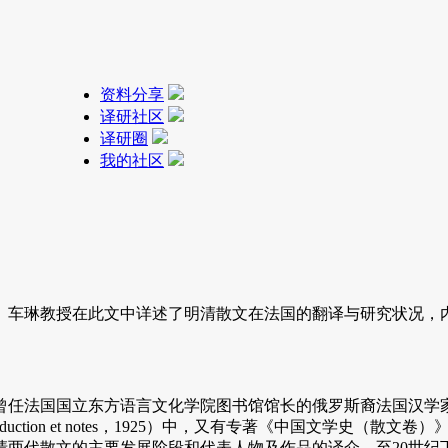
资料分享
译研社区
译研圈
我的社区
页。车琳教授在此文中详述了明清散文在法国的翻译与研究状况，
。
东方语言文化学院图书馆馆长的俄罗斯裔法国汉学家马古礼（Georg
 introduction et notes，1925）中，又有专著《中国文学史（散文卷）》（Hist
清两代散文的主要发展阶段和代表人物及作品的译介。至20世纪