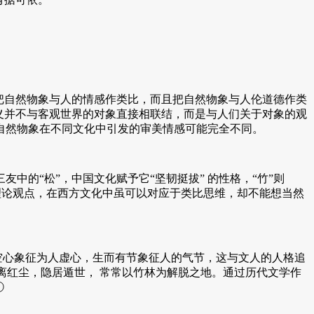
把自然物象与人的情感作类比，而且把自然物象与人伦道德作类
义并不与客观世界的对象直接相联结，而是与人们关于对象的观
自然物象在不同文化中引发的审美情感可能完全不同。
的“松”，中国文化赋予它“坚韧挺拔” 的性格，“竹”则
学理论观点，在西方文化中虽可以对应于类比思维，却不能想当然
空心象征为人虚心，生而有节象征人的气节，这与文人的人格追
离红尘，隐居遁世， 常常以竹林为解脱之地。通过历代文学作
①