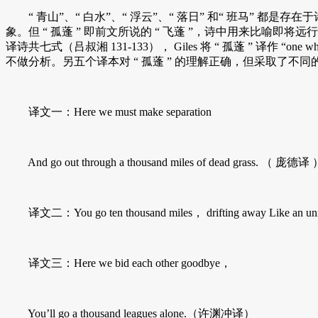
“ 青山”、“ 白水”、“ 浮云”、“ 落日” 和“ 班马” 
象。但 “ 孤蓬 ” 即前文所说的 “ 飞蓬 ”，诗中用来比
译诗共七式（吕叔湘 131-133）， Giles 将 “ 孤蓬 ” 译作 “one 
不做分析。另五个译本对 “ 孤蓬 ” 的理解正确，但采取了不
译文一：Here we must make separation
And go out through a thousand miles of dead grass. （ 庞德译
译文二：You go ten thousand miles， drifting away Like an unr
译文三：Here we bid each other goodbye，
You’ll go a thousand leagues alone.（许渊冲译）