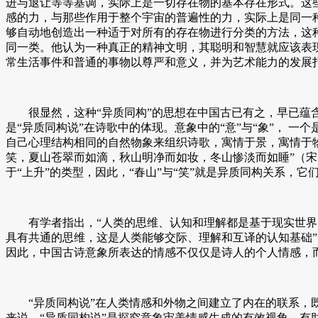
进与退让等等基调，实际上是一切存在物的基本存在形式。这
感的力，与那些作用于整个宇宙的普遍性的力，实际上是同一
够自动地创造出一种适于对所有的存在物进行分类的方法，这
同一类。他认为一种真正的精神文明，其聪明和智慧就应该表
常生活事件和普通的事物以尊严和意义，并为艺术能力的发展打好基
很显然，这种“异质同构”的思想在中国古已有之，早已蕴含
是“异质同构说”在诗歌中的体现。意象中的“意”与“象”，
自己心理结构相同的自然物象来组织诗歌，寓情于景，寓情于
笑，夏山苍翠而如滴，秋山明净而如妆，冬山惨淡而如睡”（宋·
于“上升”的类型，因此，“春山”与“笑”就是异质同构关系，
有学者指出，“人类的思维、认知和理解都是基于现实世界的
具有共通的思维，这是人类能够交际、理解和互译的认知基础”
因此，中国古诗意象所表达的情感不仅仅是诗人的个人情感，
“异质同构说”在人类情感和外物之间建立了内在的联系，既
来说，“异质同构说”是探究意象审美情感生成的有效视角，有