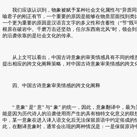
我们应该认识到，物象被赋予某种社会文化属性与“异质同构
喻君子的刚正有节，一个重要的原因是能够在物质层面找到类
一个更为重要的原因是汉语言文字的多义性和含蓄性（“节”既
根原在破岩中。千磨万击还坚劲，任尔东西南北风”时，领会
的沿袭依靠的是社会文化的传承。
从上文可以看出，中国古诗意象的审美情感具有不同的维度
提出相应的跨文化阐释策略，对中国古诗意象审美情感的跨文
四、中国古诗意象审美情感的跨文化阐释
“ 意象” 是“ 意” 与“ 象” 的统一，因此，意象翻译中，
能是因为历代诗人的沿袭使用而产生的具有独特文化意义的联
中，某一意象在进入译入语文化后无法保留原语中约定俗成的情感
此，在翻译意象时，通常会出现的两种情况是：一是保留原诗中“ 象”