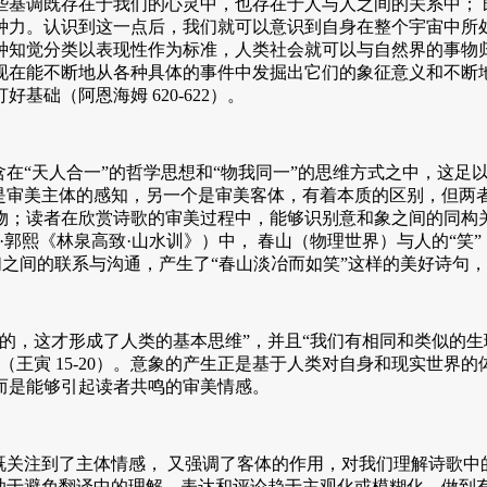
些基调既存在于我们的心灵中，也存在于人与人之间的关系中； 
种力。认识到这一点后，我们就可以意识到自身在整个宇宙中所
种知觉分类以表现性作为标准，人类社会就可以与自然界的事物
现在能不断地从各种具体的事件中发掘出它们的象征意义和不断
础（阿恩海姆 620-622）。
在“天人合一”的哲学思想和“物我同一”的思维方式之中，这足
 一个是审美主体的感知，另一个是审美客体，有着本质的区别，但
物；读者在欣赏诗歌的审美过程中，能够识别意和象之间的同构
郭熙《林泉高致·山水训》）中， 春山（物理世界）与人的“笑
它们之间的联系与沟通，产生了“春山淡冶而如笑”这样的美好诗句
，这才形成了人类的基本思维”，并且“我们有相同和类似的生
（王寅 15-20）。意象的产生正是基于人类对自身和现实世界
而是能够引起读者共鸣的审美情感。
关注到了主体情感， 又强调了客体的作用，对我们理解诗歌中
助于避免翻译中的理解、表达和评论趋于主观化或模糊化，做到