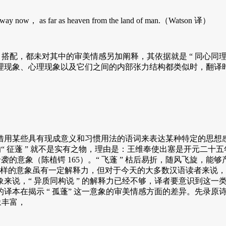
y now， as far as heaven from the land of man.（Watson 译）
、blossoms 搭配，都未对其中的审美情感另加阐释，其依据就是 
理现象、心理现象以及它们之间的内部张力结构都类似时，翻译
些具有现成意义和习惯用法的语词来表达某种特定的思想感情，这是
的“ 征蓬 ” 就不是实有之物，理由是：王维奉使出塞是开元二十五
袭的意象（陈植锷 165）。“ 飞蓬 ” 枯后易折，随风飞旋，能
关系对于这样的意象虽有一定解释力，但对于今天的大多数汉语读者
来说，“ 异质同构说 ” 的解释力已经不够，译者要意识到这
本在揭示 “ 孤蓬” 这一意象的审美情感方面的差异。先录原诗
象丰富，