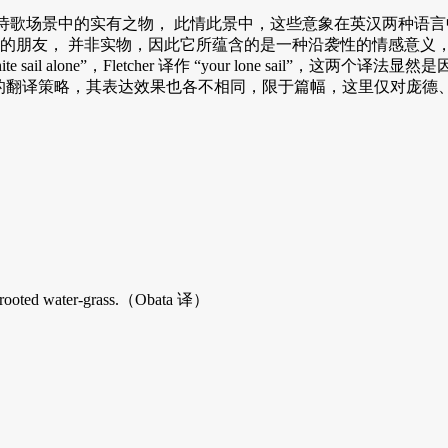
都是存在于诗歌场景中的实有之物， 此情此景中，这些意象在英汉两种语
喻即将远行的朋友， 并非实物，因此它所蕴含的是一种沿袭性的情感
white sail alone”，Fletcher 译作 “your lone sai
同的翻译策略，其表达效果也各不相同，限于篇幅，这里仅对庞德、小
 ）
ooted water-grass.（Obata 译）