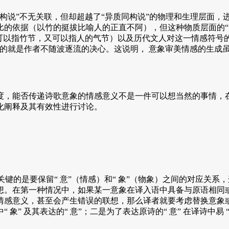
说”不无关联，但却超越了“异质同构说”的物理和生理层面，
比的依据（以竹的挺拔比喻人的正直不阿），但这种物质层面的“
可以指竹节，又可以指人的气节）以及历代文人对这一情感符号
到的就是作者不随波逐流的决心。这说明， 意象审美情感的生成
，能否传递诗歌意象的情感意义不是一件可以想当然的事情，在
化阐释及其有效性进行讨论。
最为关键的是要保留“ 意”（情感）和“ 象”（物象）之间的对应关
想。在第一种情况中，如果某一意象在译入语中具备与原语相同
意义，甚至会产生错误的联想，那么译者就要考虑替换意象或者略去意
 及其表达的“ 意”；二是为了表达原诗的“ 意” 在译诗中易 “ 