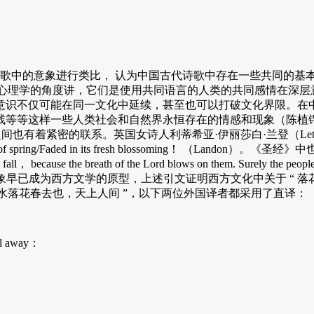
意象进行类比， 认为中国古代诗歌中存在一些共同的基本结构单位，那
定含义的意象，从心理学的角度讲，它们是使用共同语言的人类的共同感情
识不仅可能在同一文化中延续，甚至也可以打破文化界限。在中国
残等等这样一些人类社会和自然界永恒存在的情感和现象（陈植锷
也有着紧密的联系。英国女诗人利蒂希亚·伊丽莎白·兰登（Letitia Elizabet
 the flower of spring/Faded in its fresh blossoming！ （Landon
ers fall， because the breath of the Lord blows on them. Surely the peopl
）.②《圣经》中的很多形象早已成为西方文学的原型，上述引文证明西方文化中关于
流水落花春去也，天上人间 ”，以下两位外国译者都采用了直译：
ll away：
）