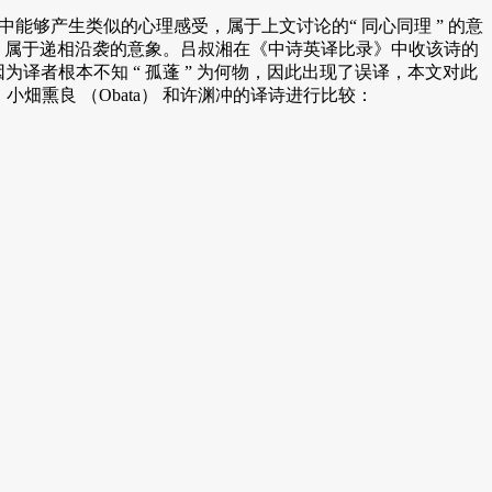
言中能够产生类似的心理感受，属于上文讨论的“ 同心同理 ” 的意
意义，属于递相沿袭的意象。吕叔湘在《中诗英译比录》中收该诗的
l”，这两个译法显然是因为译者根本不知 “ 孤蓬 ” 为何物，因此出现了误译，本文对此
畑熏良 （Obata） 和许渊冲的译诗进行比较：