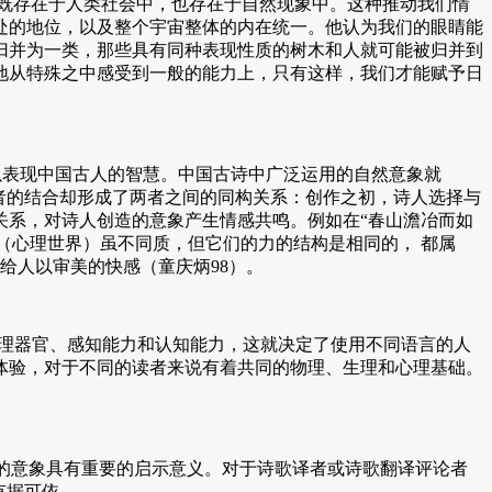
既存在于人类社会中，也存在于自然现象中。这种推动我们情
处的地位，以及整个宇宙整体的内在统一。他认为我们的眼睛能
归并为一类，那些具有同种表现性质的树木和人就可能被归并到
地从特殊之中感受到一般的能力上，只有这样，我们才能赋予日
以表现中国古人的智慧。中国古诗中广泛运用的自然意象就
两者的结合却形成了两者之间的同构关系：创作之初，诗人选择与
关系，对诗人创造的意象产生情感共鸣。例如在“春山澹冶而如
”（心理世界）虽不同质，但它们的力的结构是相同的， 都属
，给人以审美的快感（童庆炳98）。
理器官、感知能力和认知能力，这就决定了使用不同语言的人
的体验，对于不同的读者来说有着共同的物理、生理和心理基础。
的意象具有重要的启示意义。对于诗歌译者或诗歌翻译评论者
有据可依。