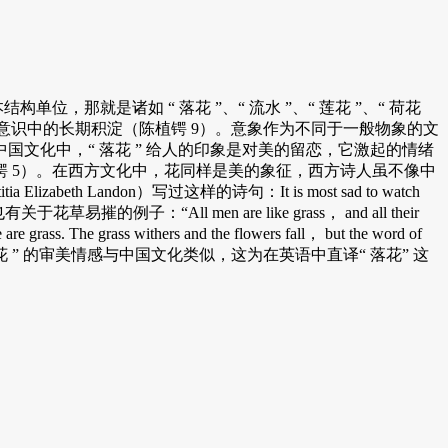
就是诸如 “ 落花 ”、“ 流水 ”、“ 莲花 ”、“ 荷花
在深层意识中的长期积淀（陈植锷 9）。意象作为不同于一般物象的文
文化中，“ 落花 ” 给人的印象是对美的留恋，它激起的情绪
 5）。在西方文化中，花同样是美的象征，西方诗人虽不像中
h Landon）写过这样的诗句：It is most sad to watch
）。《圣经》中也有关于花草易摧的例子：“All men are like grass， and all their
e are grass. The grass withers and the flowers fall， but the word of
 “ 落花 ” 的审美情感与中国文化类似，这为在英语中直译“ 落花” 这