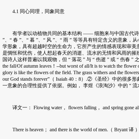
4.1 同心同理，同象同意
有学者以动植物共同的基本结构 —— 细胞来与中国古代诗歌中的
”、“ 春 ”、“ 暮 ”、“ 风 ”、“ 雨 ” 等等具有特
学形象，具有超越时空的生命力，它所产生的情感表现和审美意
是惆怅和忧伤，使人想起春天的消逝、流水的无情和风雨的摧
国诗人这样普遍以我观物，但 “ 落花 ” 与 “ 伤逝 ” 或 “ 伤春 ” 之间
the fall/Of autumn leaves！--but worst of all/It is to watch
glory is like the flowers of the field. The grass withers and the flow
our God stands forever”（ Isaiah 40：8
一意象的合理性提供了依据。例如， 李煜《浪淘沙》中的 “ 
译文一： Flowing water， flowers falling， and spring gone a
There is heaven； and there is the world of men.（ Bryant 译 