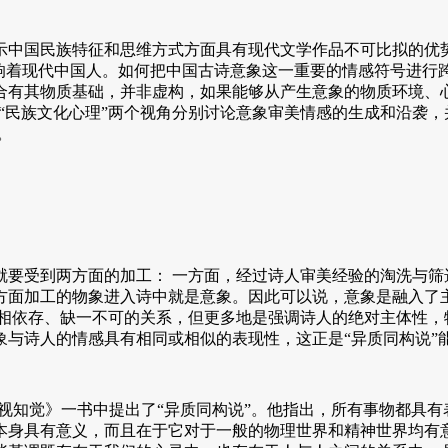
民族特征和思维方式方面具有现代文学作品不可比拟的优势。古
深地影响着现代中国人。如何把中国古诗意象这一重要的情感符号进
合有其物质基础，并非虚构，如果能够从产生意象的物质环境、
”和“民族文化心理”两个视角分别讨论意象审美情感的生成和沿袭
。
受到两方面的加工： 一方面，经过诗人审美经验的淘洗与筛
方面加工的物象进入诗中就是意象。因此可以说，意象是融入了
之间互相依存、缺一不可的关系，但更多地是强调诗人的绝对主体
象与诗人的情感具有相同或相似的表现性，这正是“异质同构说”
知觉》一书中提出了“异质同构说”。他指出，所有事物都具有
本身具有意义，而且在于它对于一般的物理世界和精神世界均有