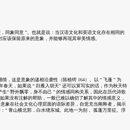
“ 同心同理，同象同意 ”。也就是说：当汉语文化和英语文化存在相同的
时应该保留原来的意象，并能够再现其审美情感。
意象的递相沿袭性（陈植锷 164）。以 “ 飞蓬 ” 为
年春天，如果说 “ 归雁入胡天” 还可以算写实的话，作为秋天特
够产生“ 野外飘零，身不由己 ” 的情感同构关系，因此在历代诗歌
来说，如果没有注解的帮助，一般已难以确切了解其中的情感意义，
一类意象在社会文化心理层面的语际差异，自觉充当阐释者，揭示
：“ 青山横北郭，白水绕东城。此地一为别， 孤蓬万里征。浮