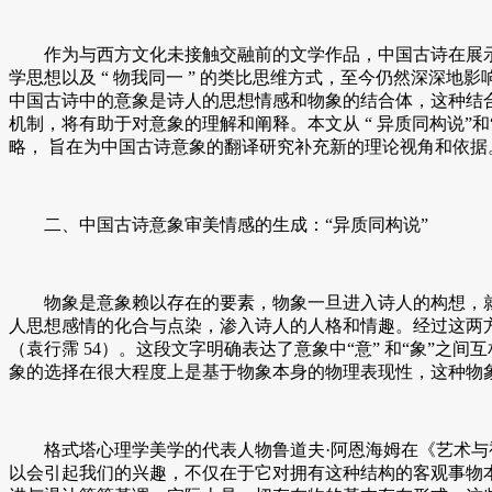
作为与西方文化未接触交融前的文学作品，中国古诗在展示中国
学思想以及 “ 物我同一 ” 的类比思维方式，至今仍然深
中国古诗中的意象是诗人的思想情感和物象的结合体，这种结
机制，将有助于对意象的理解和阐释。本文从 “ 异质同构说
略， 旨在为中国古诗意象的翻译研究补充新的理论视角和依据
二、中国古诗意象审美情感的生成：“异质同构说”
物象是意象赖以存在的要素，物象一旦进入诗人的构想，就要
人思想感情的化合与点染，渗入诗人的人格和情趣。经过这两
（袁行霈 54）。这段文字明确表达了意象中“意” 和“象”
象的选择在很大程度上是基于物象本身的物理表现性，这种物
格式塔心理学美学的代表人物鲁道夫·阿恩海姆在《艺术与视
以会引起我们的兴趣，不仅在于它对拥有这种结构的客观事物