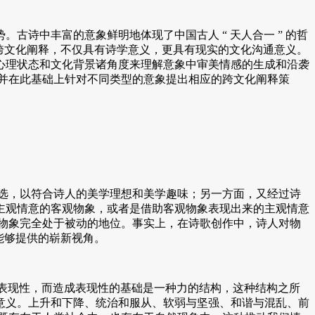
诗中丰富的意象鲜明地体现了中国古人 “ 天人合一 ” 的哲
行跨文化阐释，不仅具有诗学意义，更具有现实的文化沟通意义。
心理状态和文化背景诸角度来理解意象中审美情感的生成和沿袭
，并在此基础上针对不同类型的意象提出相应的跨文化阐释策
选，以符合诗人的美学理想和美学趣味；另一方面，又经过诗
主观情意的客观物象，或者是借助客观物象表现出来的主观情意
性，物象完全处于被动的地位。事实上，在诗歌创作中，诗人对物
能够提供的崭新视角。
表现性，而造成表现性的基础是一种力的结构，这种结构之所
意义。上升和下降、统治和服从、软弱与坚强、和谐与混乱、前