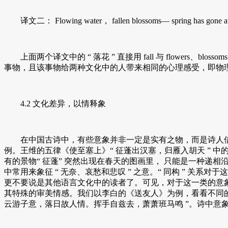
译文二： Flowing water， fallen blossoms— spring has gone awa
上面两个译文中的 “ 落花 ” 直接用 fall 与 flowers
事物，且该事物给两种文化中的人带来相同的心理感受，即物
4.2 文化差异，以情释象
在中国古诗中，有些意象并非一定是实有之物，而是诗人借用某
例。王维的五律《使至塞上》“ 征蓬出汉塞，归雁入胡天 ” 中
有的景物“ 征蓬” 突然出现在春天的图画里， 只能是一种递相沿
中常用来象征 “ 无奈、哀愁和悲叹 ” 之意。“ 同构 ” 
更不要说是其他语言文化中的读者了。可见，对于这一类的意象
其特殊的审美情感。我们以李白的《送友人》为例，看看不同的译
云游子意，落日故人情。挥手自兹去，萧萧班马鸣 ”。诗中意