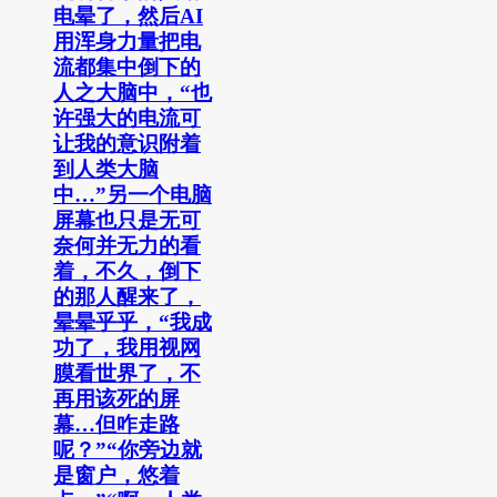
电晕了，然后AI
用浑身力量把电
流都集中倒下的
人之大脑中，“也
许强大的电流可
让我的意识附着
到人类大脑
中…”另一个电脑
屏幕也只是无可
奈何并无力的看
着，不久，倒下
的那人醒来了，
晕晕乎乎，“我成
功了，我用视网
膜看世界了，不
再用该死的屏
幕…但咋走路
呢？”“你旁边就
是窗户，悠着