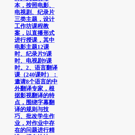
本，按照电影、
电视剧、纪录片
三类主题，设计
工作坊课程教
案，以直播形式
进行授课，其中
电影主题12课
时、纪录片9课
时、电视剧9课
时。2、语言翻译
课（240课时）：
邀请8个语言的中
外翻译专家，根
据影视翻译的特
点，围绕字幕翻
译的规则与技
巧、批改学生作
业，对作业中存
在的问题进行精