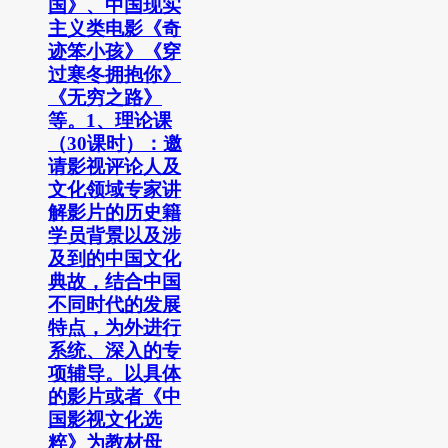
国》、中国现实
主义类电影《奇
迹笨小孩》《穿
过寒冬拥抱你》
《无穷之路》
等。1、理论课
（30课时）：邀
请影视评论人及
文化领域专家讲
解影片的历史籍
学员背景以及涉
及到的中国文化
典故，结合中国
不同时代的发展
特点，为外进行
系统、深入的专
项辅导。以具体
的影片或者《中
国影视文化选
粹》为教材母