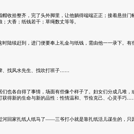
帽收拾整齐，完了头外脚里，让他躺得端端正正；接着悬挂门幡
烛；大香；纸钱若干；草绳数丈等等。
时陆续赶到，进门便要奉上礼金与纸钱，需由他一一录下。有些
、找风水先生、找吹打班子……
们也各自得了事情，场面有些像个样子了。妇女们分成几堆，或
可获得新的生命与新的品性：性情温和、节俭克己、心灵手巧…
河回家扎纸人纸马了——三爷打小就是靠扎纸活儿谋生的，只因