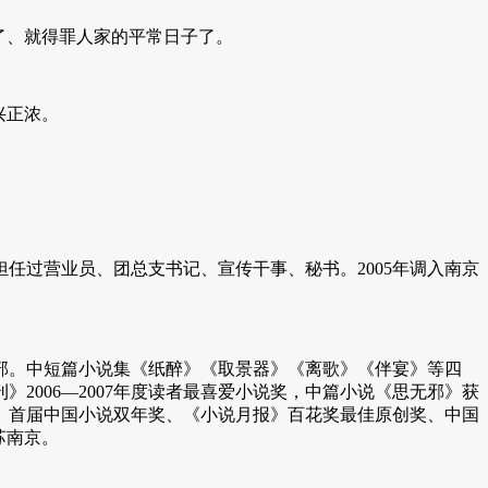
了、就得罪人家的平常日子了。
兴正浓。
任过营业员、团总支书记、宣传干事、秘书。2005年调入南京
多部。中短篇小说集《纸醉》《取景器》《离歌》《伴宴》等四
006—2007年度读者最喜爱小说奖，中篇小说《思无邪》获
奖、首届中国小说双年奖、《小说月报》百花奖最佳原创奖、中国
苏南京。