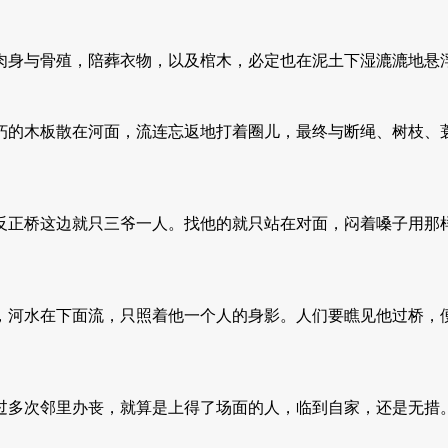
身与骨殖，陪葬衣物，以及棺木，必定也在泥土下湿漉漉地悬
的木板散在河面，流连忘返地打着圈儿，最终与断绳、树枝、蓑
正桥这边就只三爷一人。找他的就只站在对面，闷着嗓子用那样
河水在下面流，只照着他一个人的身影。人们要瞧见他过桥，便
多次邻里办丧，就算是上得了场面的人，临到自家，还是无措。