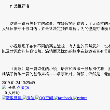
作品推荐语
这是一篇有关死亡的叙事。在冷寂的河这边，了无牵挂的三
人终日厮守于渡口边，并最终决定独自造桥，为的也是打通横
小说展现了各种不同的离去途径，有人生的偶然意外，也有
以及对死亡的从容淡然。温情而又忧伤的故事在叙述者富有节
《离歌》是一篇诗化的小说，语言如绸缎一般顺滑优雅，质
延续了鲁敏一贯的创作风格——叙事质朴、沉静，依然是古老
2019-01-24 13:25:49
分享
点赞(0)
0 人评论