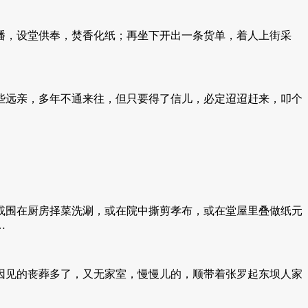
，设堂供奉，焚香化纸；再坐下开出一条货单，着人上街采
远亲，多年不通来往，但只要得了信儿，必定迢迢赶来，叩个
围在厨房择菜洗涮，或在院中撕剪孝布，或在堂屋里叠做纸元
…
见的丧葬多了，又无家室，慢慢儿的，顺带着张罗起东坝人家