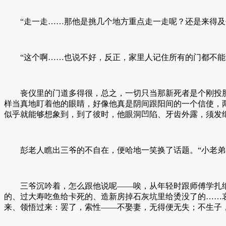
“走一走……那他是挑几个地方重点走一走呢？还是来得及
“这个啊……也说不好，反正，家里人记住所有的门都不能
丧仪里的门道多得很，总之，一切只当那新死者是个刚投胎
样当真地盯着他的眼睛，好像他真是阴间跟阳间的一个信使，
似乎就能够想象到，到了彼时，他眼洞凹陷、牙齿外露，须发
彭老人瞧出三爷的不自在，便哈地一笑换了话题。“小老弟
三爷沉吟着，怎么跟他说呢——唉，从年轻时跟师傅学扎纸
的、过大寿吃鱼给卡死的、造新房掉石灰坑里给烫没了的……
来、领悟过来：罢了，索性——不娶妻，无得便无失；不生子