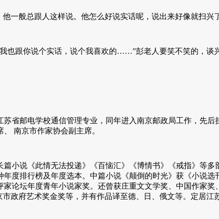
他一般总跟人这样说。他怎么好说实话呢，说出来好像就扫兴
也跟你说个实话，说个我喜欢的……”彭老人要笑不笑的，谈
于江苏省邮电学校通信管理专业，同年进入南京邮政局工作，先后担
、 南京市作家协会副主席。
版长篇小说《此情无法投递》《百恼汇》《博情书》《戒指》等
年度排行榜及年度选本。中篇小说《颠倒的时光》获《小说选刊》2
作家批评家论坛年度青年小说家奖。还曾获庄重文文学奖、中国作家
、南京市政府艺术奖金奖等，并有作品译至德、日、俄文等。定居江