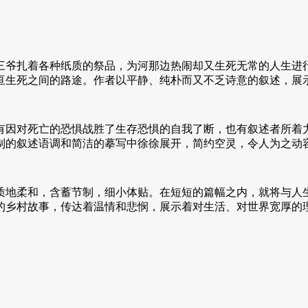
爷扎着各种纸质的祭品，为河那边热闹却又生死无常的人生进行
亘生死之间的路途。作者以平静、纯朴而又不乏诗意的叙述，展
因对死亡的恐惧战胜了生存恐惧的自我了断，也有叙述者所着力
制的叙述语调和简洁的摹写中徐徐展开，简约空灵，令人为之动
地柔和，含蓄节制，细小体贴。在短短的篇幅之内，就将与人生
的乡村故事，传达着温情和悲悯，展示着对生活、对世界宽厚的