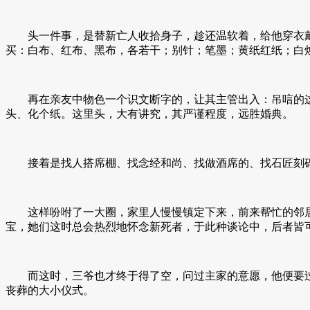
头一件事，是替新亡人收拾身子，趁还温软着，给他穿衣戴
买：白布、红布、黑布，各若干；别针；笔墨；黄纸红纸；白
再在亲友中物色一个识文断字的，让其主管出入：吊唁的这
头、化个纸。这里头，大有讲究，其严谨程度，远胜婚典。
接着是找人搭席棚、找念经和尚、找做酒席的、找石匠刻碑
这样吩咐了一大圈，家里人慢慢镇定下来，前来帮忙的邻居
宝，她们这时总会热烈地怀念新死者，于此种谈论中，后者皆
而这时，三爷也才终于得了空，问过主家的意愿，他便要过
丧葬的大小仪式。