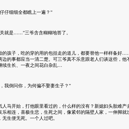
仔仔细细全都瞧上一遍？”
关就是……”三爷含含糊糊地答了。
的孩子，吃的穿的用的包括走的道儿，都要替他一样样备好……
两边的事都应当一清二楚。可三爷真不乐意跟老人们谈这些，他
继续生长、一夜之间花白杂乱…
，我倒问你，为何偏不娶妻生子？”
人马开始，打他眼里看过的，什么样的没有？新媳妇头胎难产去
哀乐相连，喜极生悲，生死之间，像紧邻的隔壁人家，一伸脚就
，无生便无死。一个人过吧。