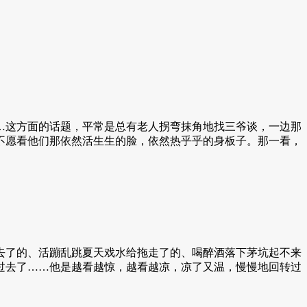
这方面的话题，平常是总有老人拐弯抹角地找三爷谈，一边那
不愿看他们那依然活生生的脸，依然热乎乎的身板子。那一看，
了的、活蹦乱跳夏天戏水给拖走了的、喝醉酒落下茅坑起不来
过去了……他是越看越惊，越看越凉，凉了又温，慢慢地回转过