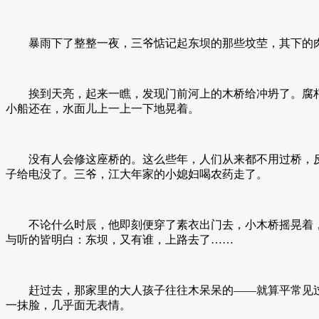
暴雨下了整整一夜，三爷惦记起东坝的那些坟茔，其下的肉
挨到天亮，起来一瞧，发现门前河上的木桥给冲坍了。腐朽
小船还在，水面儿上一上一下地晃着。
没有人会修这座桥的。这么些年，人们从来都不用过桥，反
子给电没了。三爷，江大年家的小媳妇喝农药走了。
不论什么时辰，他即刻便穿了素衣出门去，小木桥摇晃着，
与听的皆明白：东坝，又有谁，上路去了……
赶过去，那家里的大人孩子往往木呆呆的——就算平常见过
一抹脸，几乎面无表情。