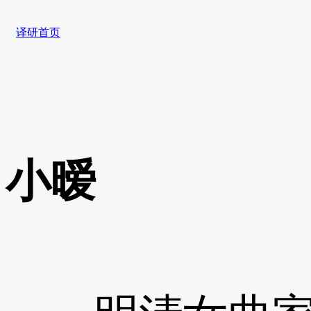
译研首页
小暧