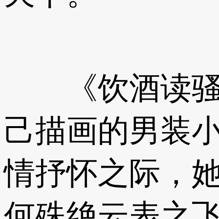
《饮酒读骚图
己描画的男装小
情抒怀之际，她
何殊绝云表之飞