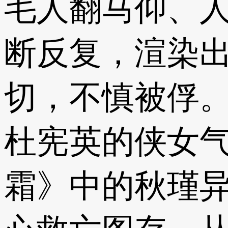
毛人翻马仰、人
断反复，渲染
切，不慎被俘
杜宪英的侠女
霜》中的秋瑾