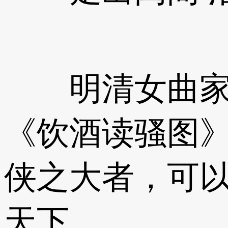
明清女曲家笔
《饮酒读骚图
侠之大者，可
天下。