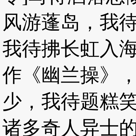
风游蓬岛，我
我待拂长虹入
作《幽兰操》
少，我待题糕笑
诸多奇人异士