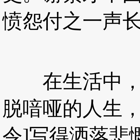
愤怨付之一声
在生活中，和
脱喑哑的人生，
令]写得洒落悲