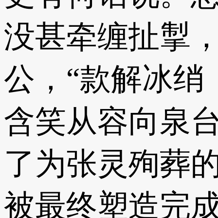
没甚牵缠扯掣，
公，“款解冰绡
含笑从容向泉台
了为张灵殉葬
被最终塑造完