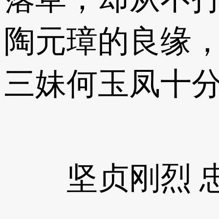
陶元璋的良缘
三妹何玉凤十
坚贞刚烈 忠