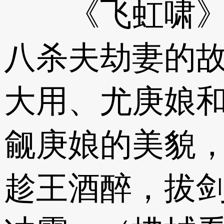
《飞虹啸》取
八杀夫劫妻的
大用、尤庚娘
觎庚娘的美貌
趁王酒醉，拔剑