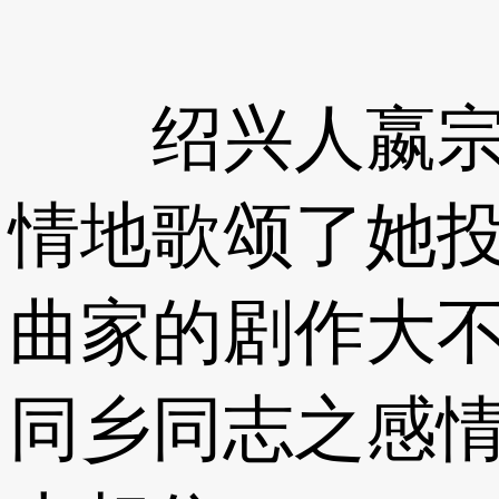
绍兴人嬴宗季
情地歌颂了她
曲家的剧作大不
同乡同志之感情