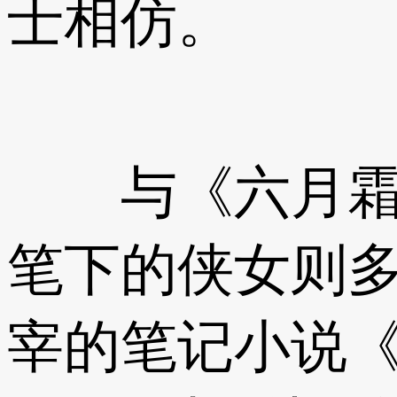
士相仿。
与《六月霜》
笔下的侠女则
宰的笔记小说《