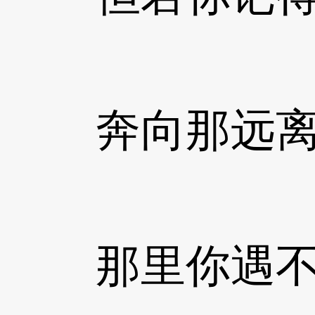
奔向那远离池
那里你遇不到