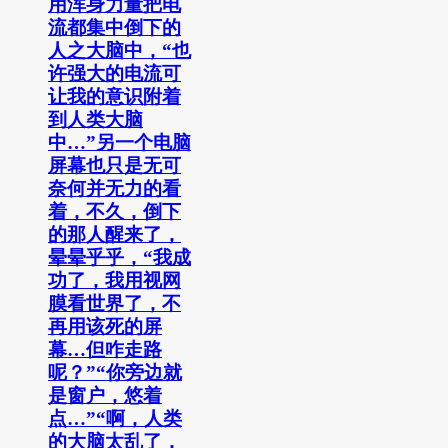
用浑身力量把电
流都集中倒下的
人之大脑中，“也
许强大的电流可
让我的意识附着
到人类大脑
中…”另一个电脑
屏幕也只是无可
奈何并无力的看
着，不久，倒下
的那人醒来了，
晕晕乎乎，“我成
功了，我用视网
膜看世界了，不
再用该死的屏
幕…但咋走路
呢？”“你旁边就
是窗户，悠着
点…”“啊，人类
的大脑太乱了，