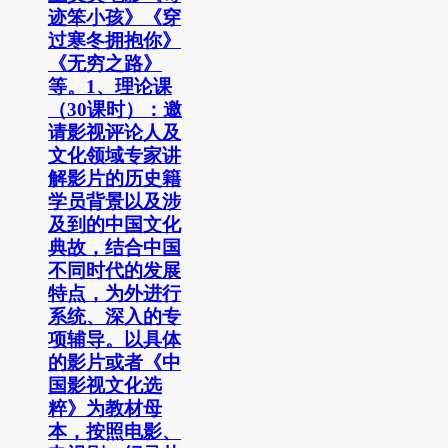
迹笨小孩》《穿
过寒冬拥抱你》
《无穷之路》
等。1、理论课
（30课时）：邀
请影视评论人及
文化领域专家讲
解影片的历史籍
学员背景以及涉
及到的中国文化
典故，结合中国
不同时代的发展
特点，为外进行
系统、深入的专
项辅导。以具体
的影片或者《中
国影视文化选
粹》为教材母
本，按照电影、