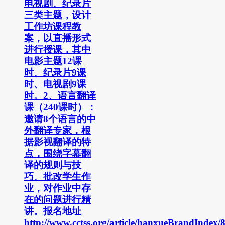
电视剧、纪录片
三类主题，设计
工作坊课程教
案，以直播形式
进行授课，其中
电影主题12课
时、纪录片9课
时、电视剧9课
时。2、语言翻译
课（240课时）：
邀请8个语言的中
外翻译专家，根
据影视翻译的特
点，围绕字幕翻
译的规则与技
巧、批改学生作
业，对作业中存
在的问题进行精
讲。报名地址
http://www.cctss.org/article/hanxueBrandIndex/