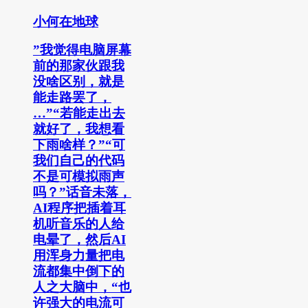
小何在地球
”我觉得电脑屏幕
前的那家伙跟我
没啥区别，就是
能走路罢了，
…”“若能走出去
就好了，我想看
下雨啥样？”“可
我们自己的代码
不是可模拟雨声
吗？”话音未落，
AI程序把插着耳
机听音乐的人给
电晕了，然后AI
用浑身力量把电
流都集中倒下的
人之大脑中，“也
许强大的电流可