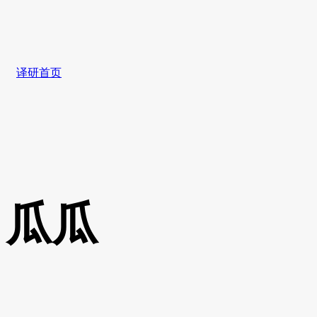
译研首页
瓜瓜