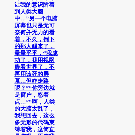
让我的意识附着
到人类大脑
中…”另一个电脑
屏幕也只是无可
奈何并无力的看
着，不久，倒下
的那人醒来了，
晕晕乎乎，“我成
功了，我用视网
膜看世界了，不
再用该死的屏
幕…但咋走路
呢？”“你旁边就
是窗户，悠着
点…”“啊，人类
的大脑太乱了，
我想回去，这么
多无形的代码束
缚着我，这简直