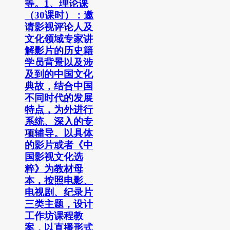
等。1、理论课
（30课时）：邀
请影视评论人及
文化领域专家讲
解影片的历史籍
学员背景以及涉
及到的中国文化
典故，结合中国
不同时代的发展
特点，为外进行
系统、深入的专
项辅导。以具体
的影片或者《中
国影视文化选
粹》为教材母
本，按照电影、
电视剧、纪录片
三类主题，设计
工作坊课程教
案，以直播形式