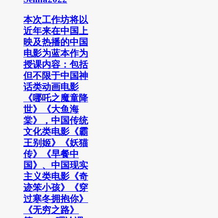
本次工作坊将以
近年来在中国上
映及热播的中国
电影为蓝本作为
授课内容：包括
但不限于中国神
话类动画电影
《哪吒之魔童降
世》《大鱼海
棠》，中国传统
文化类电影《霸
王别姬》《妖猫
传》《早餐中
国》、中国现实
主义类电影《奇
迹笨小孩》《穿
过寒冬拥抱你》
《无穷之路》