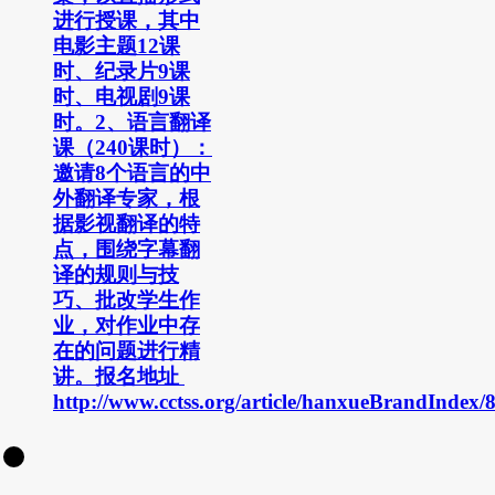
进行授课，其中
电影主题12课
时、纪录片9课
时、电视剧9课
时。2、语言翻译
课（240课时）：
邀请8个语言的中
外翻译专家，根
据影视翻译的特
点，围绕字幕翻
译的规则与技
巧、批改学生作
业，对作业中存
在的问题进行精
讲。报名地址
http://www.cctss.org/article/hanxueBrandIndex/