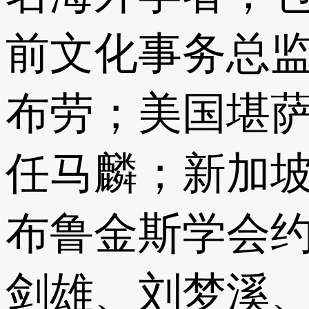
前文化事务总监
布劳；美国堪
任马麟；新加
布鲁金斯学会约
剑雄、刘梦溪