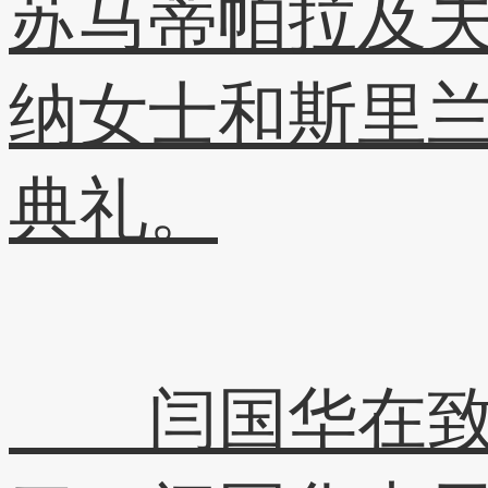
苏马蒂帕拉及
纳女士和斯里
典礼。
闫国华在致辞