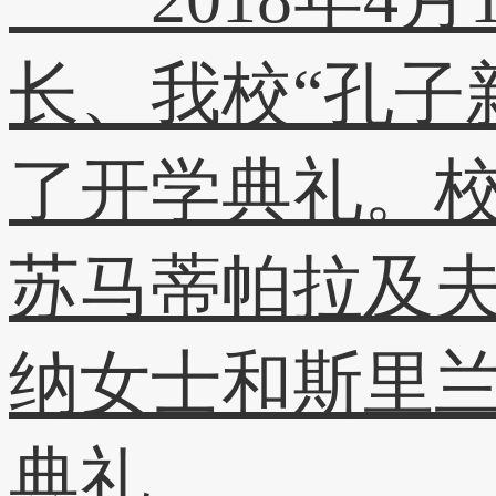
长、我校“孔子
了开学典礼。
苏马蒂帕拉及
纳女士和斯里
典礼。