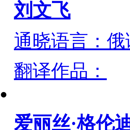
刘文飞
通晓语言：俄
翻译作品：
爱丽丝·格伦