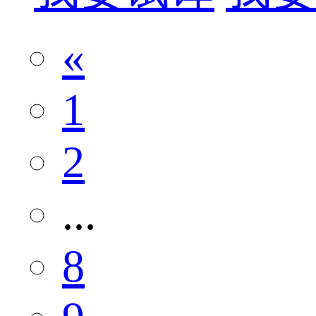
«
1
2
...
8