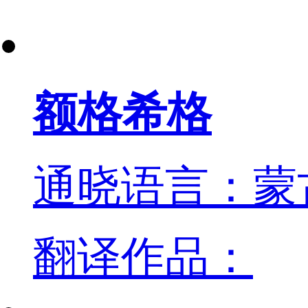
额格希格
通晓语言：蒙
翻译作品：