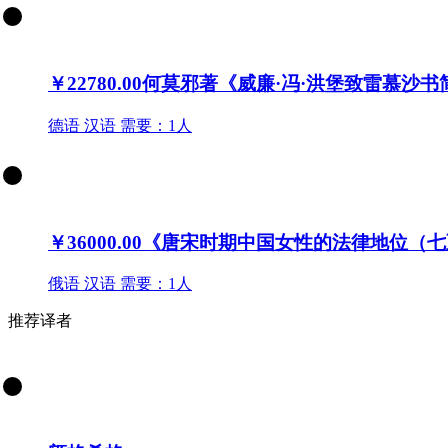
￥22780.00
何莫邪著《威廉·冯·洪堡致雷慕沙
德语
汉语
需要：1人
￥36000.00
《唐宋时期中国女性的法律地位（七
俄语
汉语
需要：1人
推荐译者