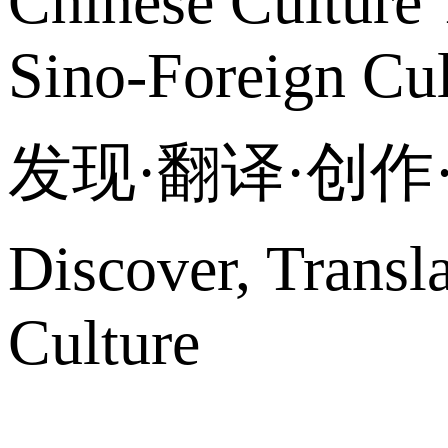
Chinese Culture 
Sino-Foreign Cul
发现·翻译·创
Discover, Transl
Culture
网站地图