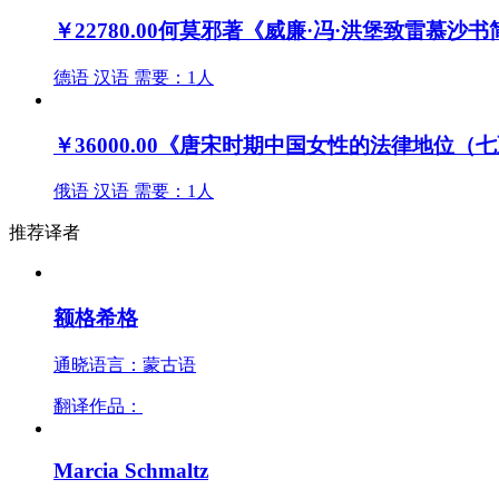
￥22780.00
何莫邪著《威廉·冯·洪堡致雷慕沙
德语
汉语
需要：1人
￥36000.00
《唐宋时期中国女性的法律地位（七
俄语
汉语
需要：1人
推荐译者
额格希格
通晓语言：蒙古语
翻译作品：
Marcia Schmaltz