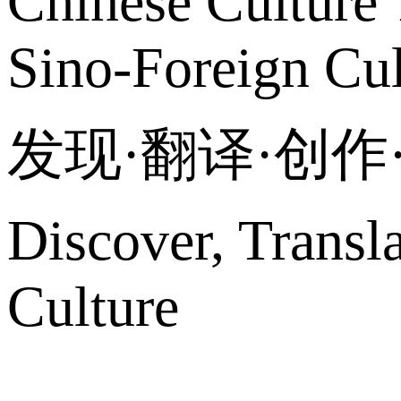
Chinese Culture 
Sino-Foreign Cul
发现·翻译·创
Discover, Transl
Culture
网站地图