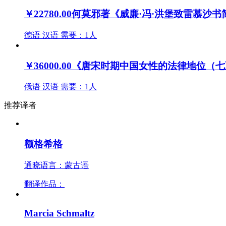
￥22780.00
何莫邪著《威廉·冯·洪堡致雷慕沙
德语
汉语
需要：1人
￥36000.00
《唐宋时期中国女性的法律地位（七
俄语
汉语
需要：1人
推荐译者
额格希格
通晓语言：蒙古语
翻译作品：
Marcia Schmaltz