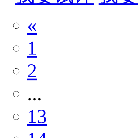
«
1
2
...
13