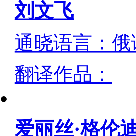
刘文飞
通晓语言：俄
翻译作品：
爱丽丝·格伦