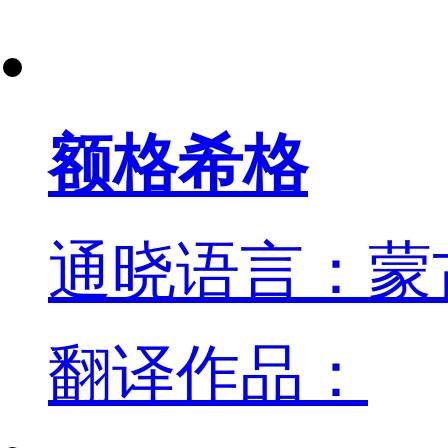
额格希格
通晓语言：蒙
翻译作品：