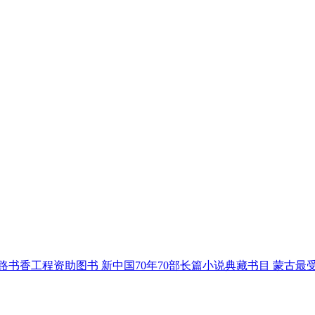
18丝路书香工程资助图书
新中国70年70部长篇小说典藏书目
蒙古最