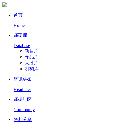
首页
Home
译研库
Database
项目库
作品库
人才库
机构库
资讯头条
Headlines
译研社区
Community
资料分享