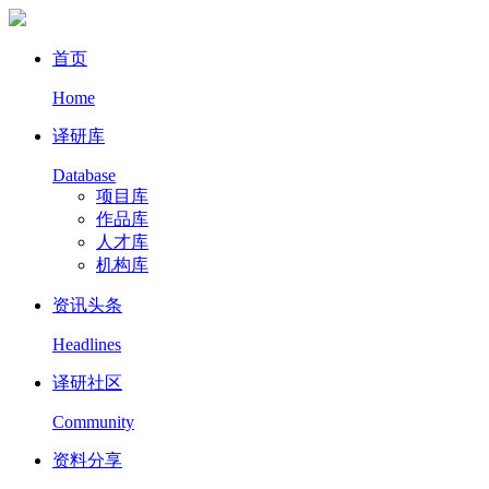
首页
Home
译研库
Database
项目库
作品库
人才库
机构库
资讯头条
Headlines
译研社区
Community
资料分享