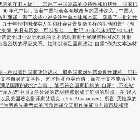
代表的守旧人物），言说了中国改革的亟待性和迫切性，国家机
 90 年代中期，随着中国社会各领域改革的逐步深入，中国人
系列而译，源于这些小说关注生命本体和本真，塑造了一批神性
、九十年代中国现实人生和社会背景复杂多样的生动图景”（阎
缚”的旧有形象。可以看出，上世纪 70 年代末期至 90 年代
管所选贾平凹小说所承载的文本信息侧重于展现何种国家对外形
着密切的呼应关系、始终以满足国家政治“自需”作为文本选材
一种以满足国家政治诉求、服务国家对外形象良性建构、维护
在于文本自身的文学性、艺术性和审美价值，而在于文本能否承担
否满足国家的政治“自需”、能否符合国家机构的“自评”；不会站
的“译入型”中国文学外译的选材特点形成了鲜明的对照，在“译入
著名翻译家艾瑞克（Eric Abrahamsen）所言“我推荐的
译行为者首先要考虑的问题是译介某部作品能否占领市场和获