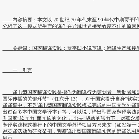
内容摘要：本文以 20 世纪 70 年代末至 90 年代中
分析了这一模式所生产的译作在异域世界接受效度不佳的原因
关键词：国家翻译实践；贾平凹小说英译；翻译生产和接
一、引言
译出型国家翻译实践是指作为翻译行为策划者、赞助者和监督
国际传播的关键环节”（任东升 13），对于国家提升自身“
译译事中，不乏译出型国家翻译实践模式完成的中国文学外译著名
出过百多本中国文学译本）等，可以说，译出型国家翻译实践曾
升国家“软实力”而实施的文化“走出去”战略的张力下，对蕴含
翻译实践模式推行下的中国文学外译项目方兴未艾（如发端于 20
说英译活动为研究范例，观察译出型国家翻译实践的翻译选材
启示。