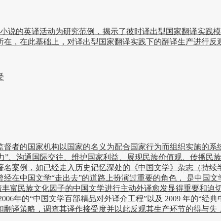
期贾平凹小说的英译活动为研究范例，揭示了彼时译出型国家翻译实
所在，在此基础上，对译出型国家翻译实践下的翻译生产进行反
受
者的国家机构以国家的名义为配合国家行为而组织实施的系统
软实力”、沟通国际交往、维护国家利益、展现民族价值观、传播
案例，如已经走入历史记忆深处的《中国文学》杂志（持续半世纪之
经在中国文学“走出去”的道路上扮演过重要的角色， 是中国文
着丰富民族文化因子的中国文学进行主动外译愈发显得重要和迫切
06年的“中国文学百部精品对外译介工程”以及 2009 年的“
和翻译策略，调查其译作接受度并以此反观其生产环节的得与失，