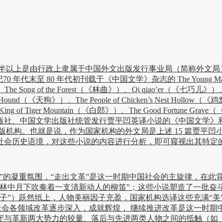
达一半以上是由行政上隶属于中国外文出版发行事业局（简称外文
0 年代初刊载于《中国文学》杂志的 The Young Man and hi
Song of the Forest（《林曲》）、Qi qiao’er（《七巧儿》）、Sh
d（《天狗》）、The People of Chicken’s Nest Hollow（
e Monk King of Tiger Mountain（《白郎》）、The Good
社、中国文学出版社统管发行贾平凹英译小说的《中国文学》和
版机构。也就是说，作为国家机构的外文局是上述 15 篇贾平凹
社会历史语境，对这些小说的内容进行分析，即可窥视出其特定
文革”的凝重氛围，“走出文革”是这一时期中国社会的主旋律，在
如林中月下吹奏着一支清新动人的柳笛”；这些小说塑造了一批奋
子”）跃然纸上，人物美丽因子充盈，国家机构选译这些充满“美”
国社会各领域改革逐步深入，成就辉煌， 继续推进改革是这一时
守与革新两大势力的较量、落后与先进两类人物之间的抵触（如