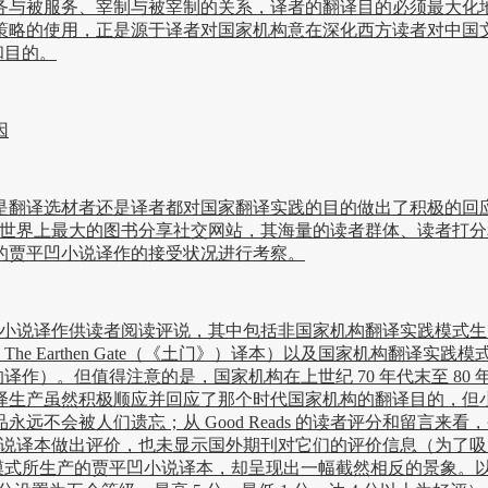
务与被服务、宰制与被宰制的关系，译者的翻译目的必须最大化
策略的使用，正是源于译者对国家机构意在深化西方读者对中国
和目的。
因
译选材者还是译者都对国家翻译实践的目的做出了积极的回应
s 网站（世界上最大的图书分享社交网站，其海量的读者群体、读
的贾平凹小说译作的接受状况进行考察。
凹小说译作供读者阅读评说，其中包括非国家机构翻译实践模式生产的 Tur
er（《带灯》）、The Earthen Gate（《土门》）译本）以及国
译作）。但值得注意的是，国家机构在上世纪 70 年代末至 8
产虽然积极顺应并回应了那个时代国家机构的翻译目的，但小说译作
会被人们遗忘；从 Good Reads 的读者评分和留言来看，令
区对小说译本做出评价，也未显示国外期刊对它们的评价信息（为了吸引
模式所生产的贾平凹小说译本，却呈现出一幅截然相反的景象。以《