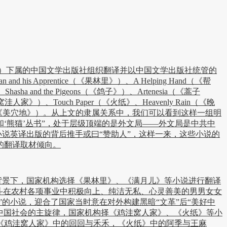
局）下属的中国文学出版社组织翻译并以中国文学出版社统管的
s Apprentice（《果林里》）、A Helping Hand（《帮
asha and the Pigeons（《鸽子》）、Artenesia（《蒿子
《鸡窝洼人家》）、Touch Paper（《火纸》、Heavenly Rain（《晚
 Fortune Grave（《美穴地》）。从上文的隶属关系中，我们可以看到这样一组明
‘熊猫’丛书”，处于层级顶端的是外文局——外文局是中共中
小说英译出版的背后推手或曰“赞助人”，这样一来，这些小说的
的翻译取材倾向。
此背景下，国家机构选择《果林里》、《满月儿》等小说进行翻译
斗在农村各项事业中积极向上、纯洁无私、心灵善美的男男女女
的小说，迎合了国家当时意在对外构建黑暗“文革”后“美好中
期中国社会的主旋律，国家机构择《鸡洼窝人家》、《火纸》等小
《鸡洼窝人家》中的回回与禾禾，《火纸》中的阿季与王麻