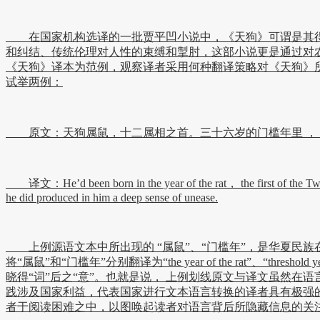
在国家机构选译的一批贾平凹小说中，《天狗》可谓是其得意
和纠结、传统伦理对人性的束缚和掣肘，这部小说更是通过对
《天狗》译本为范例，观察译者采用何种翻译策略对《天狗》
试举两例：
原文：天狗属鼠，十二属相之首。三十六岁的门槛年里 ， 
译文：He’d been born in the year of the rat， the first of the Twelve
he did produced in him a deep sense of unease.
上例源语文本中所出现的 “属鼠”、“门槛年”，是华夏民
将“属鼠”和“门槛年”分别翻译为“the year of the rat
晓得“词”后之“意”。也就是说， 上例划线原文与译文虽然在
践涉及国家利益，代表国家进行文本语言转换的译者具有极强
者于阅读困难之中，以图唤起读者对语言背后所隐藏信息的关