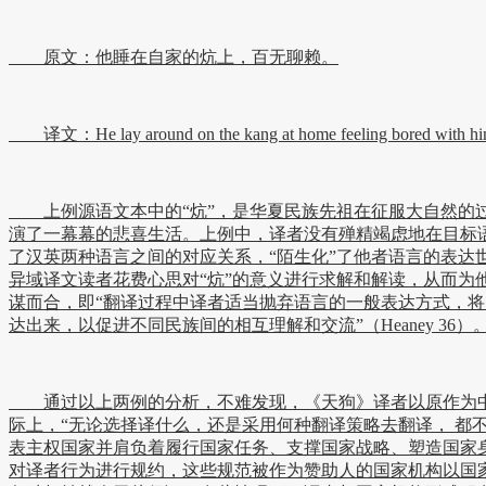
原文：他睡在自家的炕上，百无聊赖。
译文：He lay around on the kang at home feeling bored with him
上例源语文本中的“炕”，是华夏民族先祖在征服大自然的过
演了一幕幕的悲喜生活。上例中，译者没有殚精竭虑地在目标语
了汉英两种语言之间的对应关系，“陌生化”了他者语言的表达世
异域译文读者花费心思对“炕”的意义进行求解和解读，从而为他们
谋而合，即“翻译过程中译者适当抛弃语言的一般表达方式，将
达出来，以促进不同民族间的相互理解和交流”（Heaney 36）
通过以上两例的分析，不难发现，《天狗》译者以原作为中心
际上，“无论选择译什么，还是采用何种翻译策略去翻译， 都
表主权国家并肩负着履行国家任务、支撑国家战略、塑造国家
对译者行为进行规约，这些规范被作为赞助人的国家机构以国