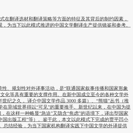
践模式在翻译选材和翻译策略等方面的特征及其背后的制约因素，
观，为当下以此模式推进的中国文学翻译生产提供镜鉴和参考。
性、规划性对外译事活动，是“联通国家叙事传播和国家形象
民族文化等具有重要的支撑作用。在新中国成立至今的各种文学外
久， 译介中国文学作品 3000 多篇）、“熊猫”丛书（推
学在异域世界得以“可见”的重要推手。新世纪以来，在中国为提
，在这样一种略显“急迫”又隐含“焦虑”的语境下，译出型国家
经典中国出版工程”等）。鉴于此，本文以此模式下完成的贾平凹小
 总结经验，为当下国家机构翻译实践下中国文学的外译提供