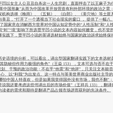
平凹以女主人公丑丑自杀这一人生悲剧，直面抨击了以王麻子为
革中国形象”从而为中国改革开放营造有利外部环境的政治之需；
家机构选择《晚雨》、《五魁》、《白郎》、《美穴地》等土匪
美丑，“打开了一个透视当下社会现实的窗口 ， 提供了一幅八
合了国家意在消解西方世界对中国认知定势中的“人性压制”和“人性束
不同“时”“境”影响下所选贾平凹小说的文本内容如何嬗变，也不
译实践下，贾平凹小说的英译选材始终与国家的政治诉求始终保持
史语境的分析，可以看出，译出型国家翻译实践下的文本选材是
其隐秘但作用力极强的角色”（王焱 153），文本可选与否不
进行规划、干预的政治功能；不在乎“他需”和“他评”，只关注文本能
为中心、以“利我”为出发点。这一特点与英美世界商业出版社主导
中国人特喜欢，但是如果我觉得国外没有市场，我也不翻”；以及美国
说我还要考虑这些书译出后的市场价值”（王祥兵 133），翻
为读者的需求和期待是翻译产品占领市场进而获利的先决条件。