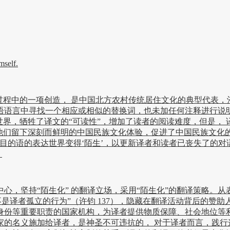
self.
程中的一项创造， 是中国北方农村传统居住文化的典型代表，
语言中寻找一个相应或相似的替换词，也未加任何注释进行说明，直
界，牺牲了译文的“可读性”，增加了读者的阅读难度，但是， 译入
留下深刻而鲜明的中国民族文化体验，促进了中国民族文化的传播，这
目的语的表达世界变得‘陌生’，以更新译者和读者已丧失了的
。
，坚持“陌生化” 的翻译立场，采用“陌生化”的翻译策略。从
不是译者孤立的行为”（许钧 137），隐藏在翻译活动背后的赞
身份等重要职责的国家机构，为译者提供物质保障、社会地位等
家的名义施加给译者，是神圣不可违抗的， 对于译者而言，践行