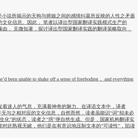
开小说所揭示的天狗与师娘之间的感情纠葛所反映的人性之矛盾
文化信息。因此， 笔者以译出型国家翻译实践模式生产的
由， 见微知著，探讨译出型国家翻译实践的翻译策略取向，
’d been unable to shake off a sense of foreboding， and everything
发着迷人的气息，充满着神奇的魅力。在译语文本中，译者
由于目标语文化中并无与之相对应的文化信息，自然而然，读者虽能识“词”却未必
生化”的状态，读者之“惑”便自然生成。但是，国家机构翻译实
对此熟视无睹，他们是在有意识地压制文本的“可读性”，陷读