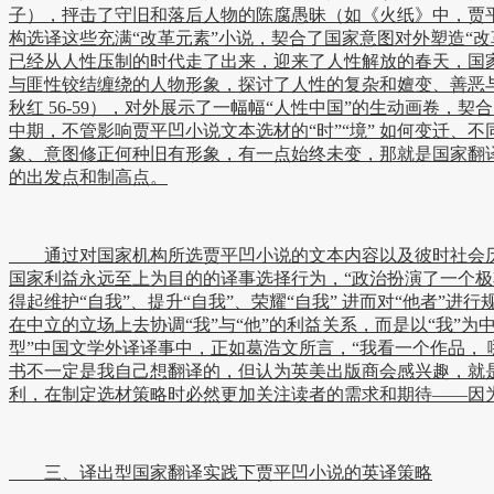
子），抨击了守旧和落后人物的陈腐愚昧（如《火纸》中，贾
构选译这些充满“改革元素”小说，契合了国家意图对外塑造“改
已经从人性压制的时代走了出来，迎来了人性解放的春天，国
与匪性铰结缠绕的人物形象，探讨了人性的复杂和嬗变、善恶与
秋红 56-59），对外展示了一幅幅“人性中国”的生动画卷，契
中期，不管影响贾平凹小说文本选材的“时”“境” 如何变迁、
象、意图修正何种旧有形象，有一点始终未变，那就是国家翻
的出发点和制高点。
通过对国家机构所选贾平凹小说的文本内容以及彼时社会历
国家利益永远至上为目的的译事选择行为，“政治扮演了一个极
得起维护“自我”、提升“自我”、荣耀“自我” 进而对“他者”
在中立的立场上去协调“我”与“他”的利益关系，而是以“我”
型”中国文学外译译事中，正如葛浩文所言，“我看一个作品， 哪怕
书不一定是我自己想翻译的，但认为英美出版商会感兴趣，就是
利，在制定选材策略时必然更加关注读者的需求和期待——因
三、译出型国家翻译实践下贾平凹小说的英译策略