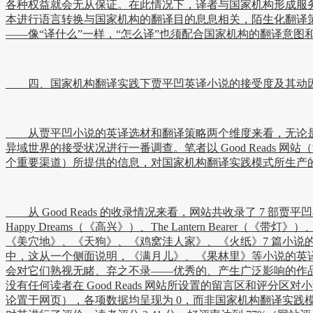
各种权益就会无从保证。在此情况下，译者与国家机构形成服
本进行语言转换与国家机构的翻译目的息息相关，陌生化翻译
——像“译什么”一样，“怎么译”也须配合国家机构的翻译意图
四、国家机构翻译实践下贾平凹英译小说的接受度及其动
从贾平凹小说的英译选材和翻译策略两个维度来看，无论是翻
异域世界的接受状况进行一番调查。笔者以 Good Read
个重要渠道）所提供的信息，对国家机构翻译实践模式所生产
从 Good Reads 的收录情况来看，网站共收录了 7 部贾平
Happy Dreams（《高兴》）、The Lantern Bear
《美穴地》、《天狗》、《鸡窝洼人家》、《火纸》7 篇小说的
中，这从一个侧面说明，《满月儿》、《果林里》等小说的英译生
会对它们熟视无睹、弃之不录——优秀的、产生广泛影响的作品永远不
没有任何读者在 Good Reads 网站所设置的留言区和评分
论置于网页），各项数据均呈现为 0，而非国家机构翻译实践