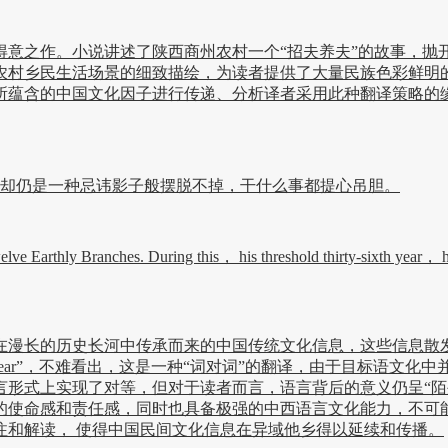
之作。小说讲述了陕西商州农村一个“招夫养夫”的故事，抛
农村乡民生活场景的细致描绘，为读者提供了大量民族色彩鲜明的
所蕴含的中国文化因子进行传递、分析译者采用此种翻译策略的缘
却仍是一种忌讳影子般摆脱不掉，干什么事都提心吊胆。
 Earthly Branches. During this， his threshold thirty-sixth year， he
族在漫长的历史长河中传承而来的中国传统文化信息，这些信息散
”、“threshold year”，不难看出，这是一种“词对词”的翻译，
语言形式上实现了对等，但对于读者而言，语言背后的意义仍呈“陌
的使命感和责任感，同时也具备极强的中西语言文化能力，不可能
注和解读， 使得中国民间文化信息在异域他乡得以延续和传播。