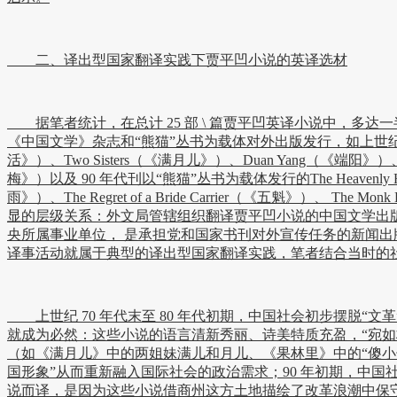
二、译出型国家翻译实践下贾平凹小说的英译选材
据笔者统计，在总计 25 部 \ 篇贾平凹英译小说中，多
《中国文学》杂志和“熊猫”丛书为载体对外出版发行，如上世纪70 年代末至 8
活》）、Two Sisters（《满月儿》）、Duan Yang（《端阳》）、The 
梅》）以及 90 年代刊以“熊猫”丛书为载体发行的The Heavenly Houn
雨》）、The Regret of a Bride Carrier（《五魁》）、 Th
显的层级关系：外文局管辖组织翻译贾平凹小说的中国文学出版
央所属事业单位， 是承担党和国家书刊对外宣传任务的新闻出
译事活动就属于典型的译出型国家翻译实践，笔者结合当时的
上世纪 70 年代末至 80 年代初期，中国社会初步摆脱“
就成为必然：这些小说的语言清新秀丽、诗美特质充盈，“宛
（如《满月儿》中的两姐妹满儿和月儿、《果林里》中的“傻小
国形象”从而重新融入国际社会的政治需求；90 年初期，中
说而译，是因为这些小说借商州这方土地描绘了改革浪潮中保