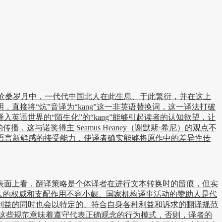
沧桑岁月中，一代代中国北人在此生息、于此繁衍，并在这上
接将“炕”音译为“kang”这一非英语替换词，这一译法打破
英语世界的“陌生化”的“kang”能够引起读者的认知欲望，让
与诺奖得主 Seamus Heaney（谢默斯·希尼）的观点不
对语言新鲜感的接受能力，使译者确实能够将原作中的差异性传
表面上看，翻译策略是个体译者在进行文本转换时的留痕，但实
助人的权威和支配作用不容小觑。国家机构译事活动的赞助人是代
利益的同时也会以特定的、符合自身各种利益和诉求的翻译规范
这些规范意味着遵守代表正确观念的行为模式，否则，译者的