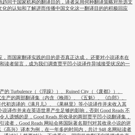
地趋同于国家机构的翻译目的，译者采用何种翻译策略对所选文
文化的认知和了解进而传播中国文化这一翻译目的的积极回应
，而国家翻译实践的目的是否真正达成， 还要对小说译本在
者打分和读者留言，成为我们调查贾平凹小说译作异域接受状况的一
bulence（《浮躁》）、Ruined City（《废都》）、
家机构翻译实践模式生产的两部翻译集（内含《晚雨》、《五魁》、《白郎》、
0 年代初选译的《满月儿》、《果林里》等小说译作并未收入其
并未在英语世界产生足够的影响，否则 Good Reads 不
人遗憾的是，Good Reads 所收录的两部贾平凹小说翻译集，
读者，Good Reads 网站会将国际著名期刊对其收录小说的评
高兴》译本为例，在一年多的时间内，共计 948 名网站读者